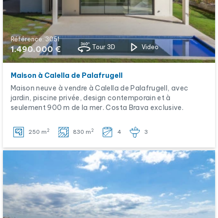
Référence: 3051
Tour 3D
Video
1.490.000 €
Maison à Calella de Palafrugell
Maison neuve à vendre à Calella de Palafrugell, avec
jardin, piscine privée, design contemporain et à
seulement 900 m de la mer. Costa Brava exclusive.
2
2
250 m
830 m
4
3