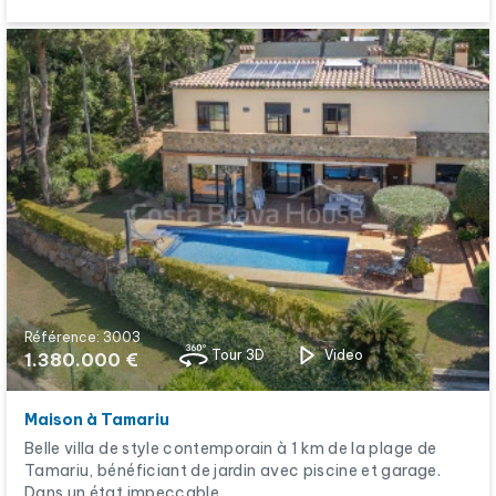
Référence: 3003
Tour 3D
Video
1.380.000 €
Maison à Tamariu
Belle villa de style contemporain à 1 km de la plage de
Tamariu, bénéficiant de jardin avec piscine et garage.
Dans un état impeccable.