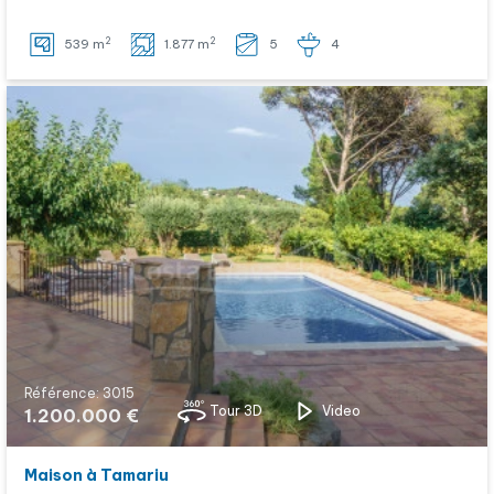
2
2
539 m
1.877 m
5
4
Référence: 3015
Tour 3D
Video
1.200.000 €
Maison à Tamariu