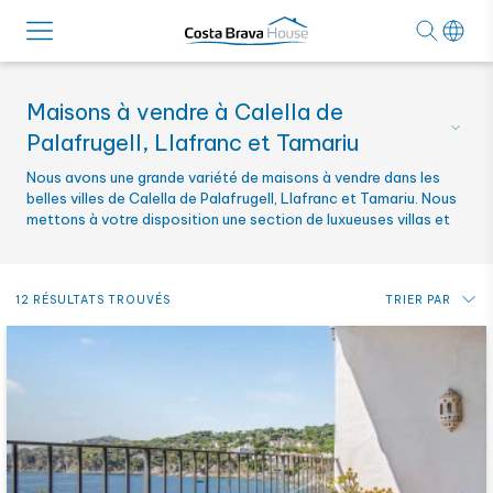
Maisons à vendre à Calella de
Palafrugell, Llafranc et Tamariu
Nous avons une grande variété de maisons à vendre dans les
belles villes de Calella de Palafrugell, Llafranc et Tamariu. Nous
mettons à votre disposition une section de luxueuses villas et
maisons à acheter en bord de mer dans cette charmante région
de la Costa Brava.
12 RÉSULTATS TROUVÉS
TRIER PAR
Prix: du plus bas au plus haut
Prix: du plus haut au plus bas
Plus récent
Alphabétique par référence