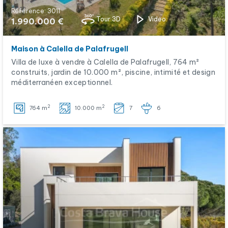
Référence: 3011
Tour 3D
Video
1.990.000 €
Maison à Calella de Palafrugell
Villa de luxe à vendre à Calella de Palafrugell, 764 m²
construits, jardin de 10.000 m², piscine, intimité et design
méditerranéen exceptionnel.
2
2
764 m
10.000 m
7
6