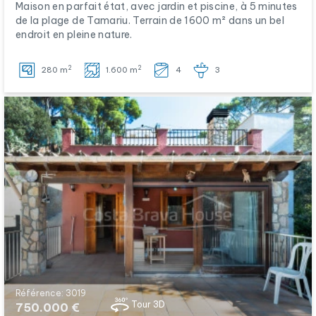
Maison en parfait état, avec jardin et piscine, à 5 minutes
de la plage de Tamariu. Terrain de 1600 m² dans un bel
endroit en pleine nature.
2
2
280 m
1.600 m
4
3
Référence: 3019
Tour 3D
750.000 €