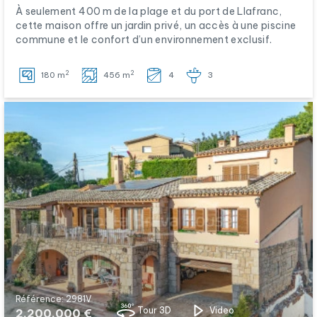
À seulement 400 m de la plage et du port de Llafranc,
cette maison offre un jardin privé, un accès à une piscine
commune et le confort d’un environnement exclusif.
2
2
180 m
456 m
4
3
Référence: 2981V
Tour 3D
Video
2.200.000 €