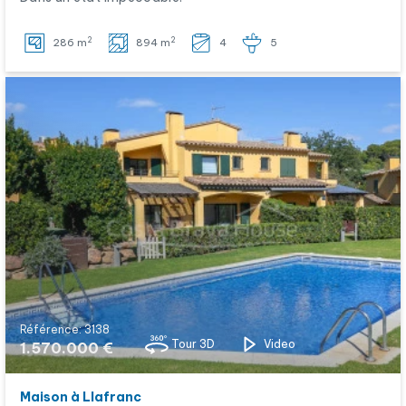
2
2
286 m
894 m
4
5
Référence: 3138
Tour 3D
Video
1.570.000 €
Maison à Llafranc