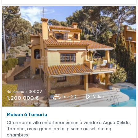
Référence: 3000V
Tour 3D
Video
1.200.000 €
Maison à Tamariu
Charmante villa méditerranéenne à vendre à Aigua Xelida,
Tamariu, avec grand jardin, piscine au sel et cinq
chambres.