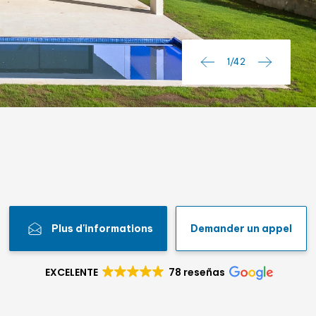
Lic. touristique
2
/
42
Plus d'informations
Demander un appel
EXCELENTE
78 reseñas