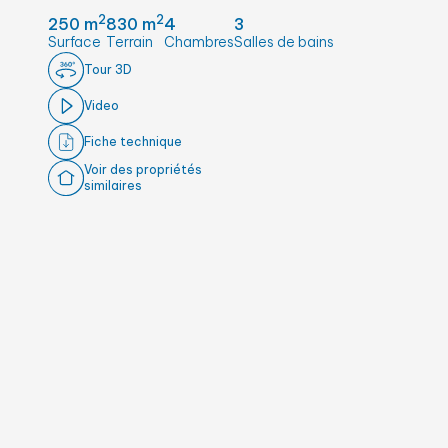
2
2
250 m
830 m
4
3
Surface
Terrain
Chambres
Salles de bains
Tour 3D
Video
Fiche technique
Voir des propriétés
similaires