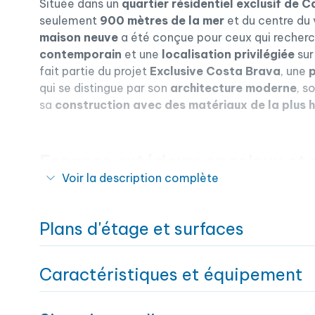
Située dans un
quartier résidentiel exclusif de C
seulement
900 mètres de la mer
et du centre du 
maison neuve
a été conçue pour ceux qui recher
contemporain
et une
localisation privilégiée
sur
fait partie du projet
Exclusive Costa Brava
, une
qui se distingue par son
architecture moderne
, s
sa
construction avec des matériaux de la plus h
Espaces extérieurs spacieux et p
Voir la description complète
La propriété, actuellement en cours de constructio
prévue pour Pâques 2026, est implantée sur un g
dispose d’un magnifique
jardin méditerranéen av
Plans d'étage et surfaces
profiter de la nature en toute intimité. L’extérie
porche couvert de 25 m²
parfait pour les repas en 
grande terrasse solarium de 35 m²
Caractéristiques et équipement
à l’étage, av
orientation sud
. Ces espaces offrent de nombreus
profiter du climat méditerranéen toute l’année
.