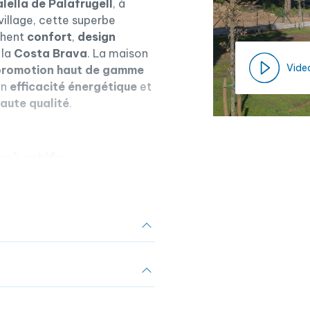
alella de Palafrugell
, à
village, cette superbe
chent
confort
,
design
 la
Costa Brava
. La maison
Vide
promotion haut de gamme
on
efficacité énergétique
et
aute qualité
.
rivatifs
n et dont la livraison est
énéreux
terrain de 830 m²
et
ec piscine privée
, idéal pour
ur comprend également un
plein air, ainsi qu’une
ec
vue dégagée et
es possibilités pour