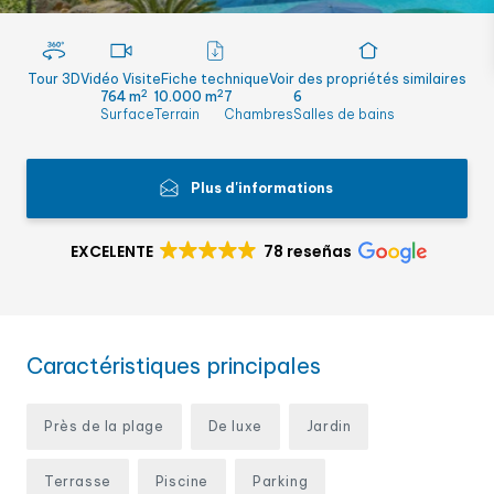
Tour 3D
Vidéo Visite
Fiche technique
Voir des propriétés similaires
2
2
764 m
10.000 m
7
6
Surface
Terrain
Chambres
Salles de bains
Plus d'informations
EXCELENTE
78 reseñas
Caractéristiques principales
Près de la plage
De luxe
Jardin
Terrasse
Piscine
Parking