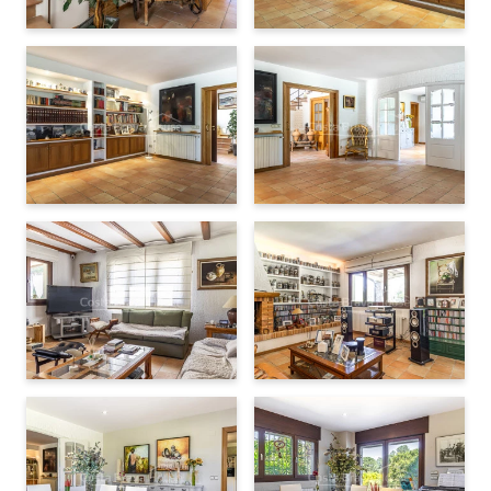
La propriété se trouve à
1h30 de Barcelone
, à
45 minutes de
l’aéroport de Gérone-Costa Brava
et à
1 heure de la
frontière française
. Dans un rayon de 30 minutes, on trouve
plusieurs
ports de plaisance
(Llafranc, Palamós, l’Estartit)
ainsi que des
golfs
comme Empordà Golf et Golf de Pals.