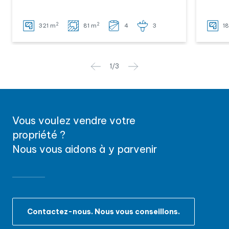
2
2
321 m
81 m
4
3
1
1
/
3
Vous voulez vendre votre
propriété ?
Nous vous aidons à y parvenir
Contactez-nous. Nous vous conseillons.