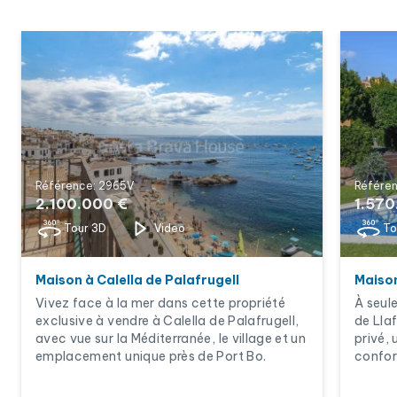
Référence: 2965V
Référen
2.100.000 €
1.570
Tour 3D
Video
To
Maison à Calella de Palafrugell
Maison
Vivez face à la mer dans cette propriété
À seul
exclusive à vendre à Calella de Palafrugell,
de Llaf
avec vue sur la Méditerranée, le village et un
privé,
emplacement unique près de Port Bo.
confor