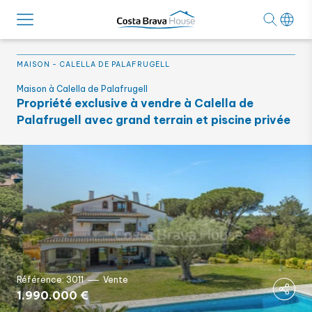
MAISON
-
CALELLA DE PALAFRUGELL
Maison à Calella de Palafrugell
Propriété exclusive à vendre à Calella de
Palafrugell avec grand terrain et piscine privée
Référence: 3011
Vente
1.990.000 €