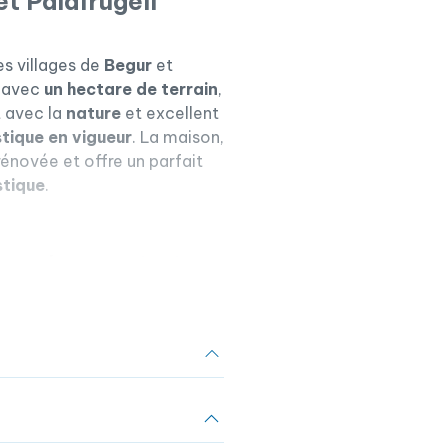
et Palafrugell
es villages de
Begur
et
é avec
un hectare de terrain
,
t avec la
nature
et excellent
stique en vigueur
. La maison,
énovée et offre un parfait
stique
.
rranéen et piscine
0 m²
, en grande partie plat,
uverte sur la forêt
.
e privée
,
porche couvert
ter du climat doux de la
ement d’un
puits privé et