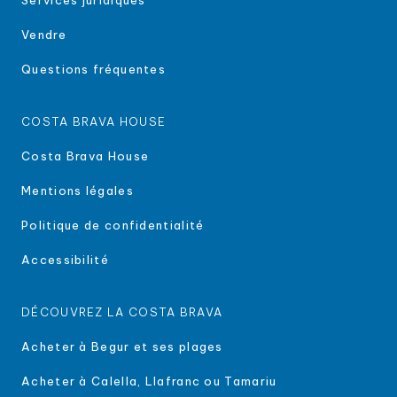
Services juridiques
25
4
Oui
111,38
26,42
140,
Vendre
26
4
Non
146,38
57,21
39,
Questions fréquentes
27
4
Oui
121,61
37,59
110,
COSTA BRAVA HOUSE
(1) Nonmbre de chambres
Costa Brava House
(2) Position de la maison : dans le coin (oui) / à l'intérieur
(Nonn)
Mentions légales
Politique de confidentialité
Accessibilité
DÉCOUVREZ LA COSTA BRAVA
Acheter à Begur et ses plages
Acheter à Calella, Llafranc ou Tamariu