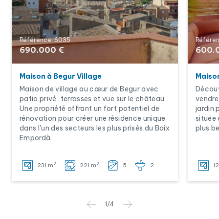
3
3
Non
93,06
20,64
59,8
4
3
Oui
89,31
22,33
134,
Référence: 6035
Référen
5
3
Oui
89,31
31,62
123,
690.000 €
600.
6
3
Non
93,06
22,02
56,
Maison à Begur Village
Maison
7
3
Non
93,06
22,02
56,1
Maison de village au cœur de Begur avec
Découv
patio privé, terrasses et vue sur le château.
vendre
8
3
Oui
89,31
31,98
119,
Une propriété offrant un fort potentiel de
jardin 
rénovation pour créer une résidence unique
située
9
3
Oui
89,31
29,05
108,
dans l'un des secteurs les plus prisés du Baix
plus be
Empordà.
10
3
Non
93,06
20,14
56,3
11
3
Non
93,06
20,76
58,6
2
2
231 m
221 m
5
2
1
12
3
Oui
89,31
30,20
126,
13
3
Oui
1
/
4
89,31
30,99
124,