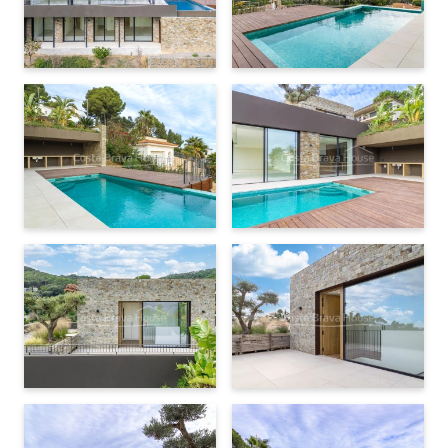
valorar una visita.
Riego automático
Muebles no incluidos
Vitrocerámica o inducción
Horno
Frigorífico
Lavaplatos