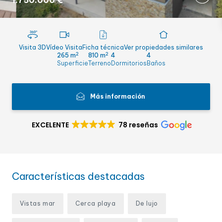
1.750.000 €
Visita 3D
Vídeo Visita
Ficha técnica
Ver propiedades similares
2
2
265 m
810 m
4
4
Superficie
Terreno
Dormitorios
Baños
Más información
EXCELENTE
78 reseñas
Características destacadas
Vistas mar
Cerca playa
De lujo