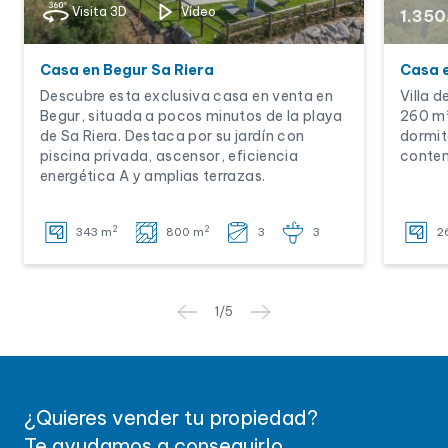
Visita 3D
Vídeo
1.350
Casa en Begur Sa Riera
Casa e
Descubre esta exclusiva casa en venta en
Villa 
Begur, situada a pocos minutos de la playa
260 m²
de Sa Riera. Destaca por su jardín con
dormit
piscina privada, ascensor, eficiencia
contem
energética A y amplias terrazas.
2
2
343 m
800 m
3
3
2
1
/
5
¿Quieres vender tu propiedad?
Te ayudamos a conseguirlo