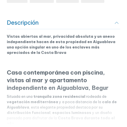
Descripción
Vistas abiertas al mar, privacidad absoluta y un anexo
independiente hacen de esta propiedad en Aiguablava
una opción singular en uno de los enclaves más
apreciados de la Costa Brava
Casa contemporánea con piscina,
vistas al mar y apartamento
independiente en Aiguablava, Begur
Situada en una
tranquila zona residencial
rodeada de
vegetación mediterránea
y a poca distancia de la
cala de
Aiguablava
, esta elegante propiedad destaca por su
distribución funcional
,
espacios luminosos
y un diseño
pensado para disfrutar de la
Costa Brava durante todo el
año
.