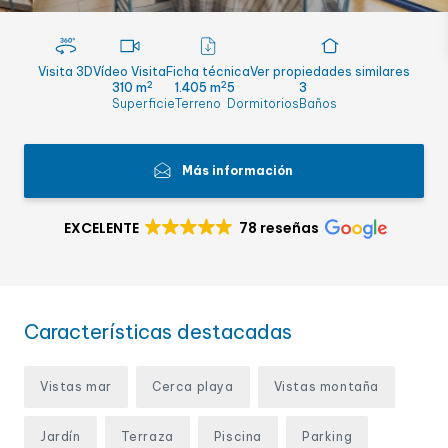
Visita 3D
Vídeo Visita
Ficha técnica
Ver propiedades similares
2
2
310 m
1.405 m
5
3
Superficie
Terreno
Dormitorios
Baños
Más información
EXCELENTE
78 reseñas
Características destacadas
Vistas mar
Cerca playa
Vistas montaña
Jardín
Terraza
Piscina
Parking