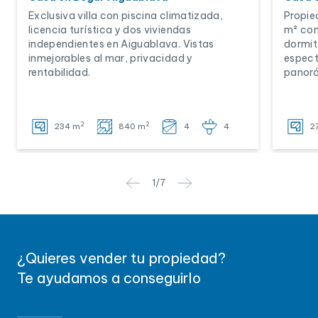
Exclusiva villa con piscina climatizada,
Propie
licencia turística y dos viviendas
m² con
independientes en Aiguablava. Vistas
dormit
inmejorables al mar, privacidad y
espect
rentabilidad.
panorá
2
2
234 m
840 m
4
4
2
1
/
7
¿Quieres vender tu propiedad?
Te ayudamos a conseguirlo