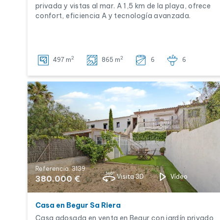
privada y vistas al mar. A 1,5 km de la playa, ofrece
confort, eficiencia A y tecnología avanzada.
2
2
497 m
865 m
6
6
Referencia: 3139
Visita 3D
Vídeo
380.000 €
Casa en Begur Sa Riera
Casa adosada en venta en Begur con jardín privado