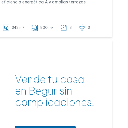
eficiencia energética A y amplias terrazas.
2
2
343 m
800 m
3
3
Vende tu casa
en Begur sin
complicaciones.