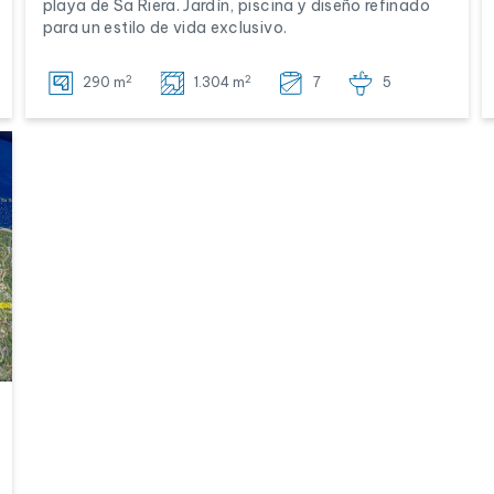
playa de Sa Riera. Jardín, piscina y diseño refinado
para un estilo de vida exclusivo.
2
2
290 m
1.304 m
7
5