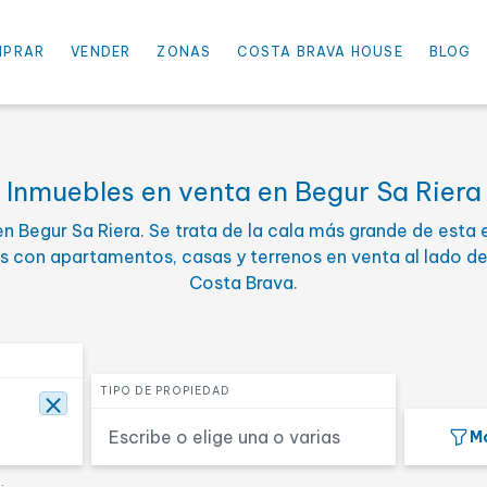
⨯
MPRAR
VENDER
ZONAS
COSTA BRAVA HOUSE
BLOG
nimo
Selecciona el percio máxim
PRECIO HASTA
Inmuebles en venta en Begur Sa Riera
 Begur Sa Riera. Se trata de la cala más grande de esta 
 habitaciones
Selecciona una o más super
SUPERFICIE
con apartamentos, casas y terrenos en venta al lado de 
Costa Brava.
Buscar
Seleccionar tipo de propiedad
TIPO DE PROPIEDAD
⨯
1ª línea mar
Má
De lujo
Hotel