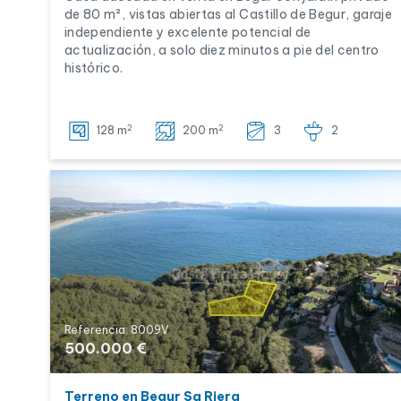
de 80 m², vistas abiertas al Castillo de Begur, garaje
independiente y excelente potencial de
actualización, a solo diez minutos a pie del centro
histórico.
2
2
128 m
200 m
3
2
Referencia: 8009V
500.000 €
Terreno en Begur Sa Riera