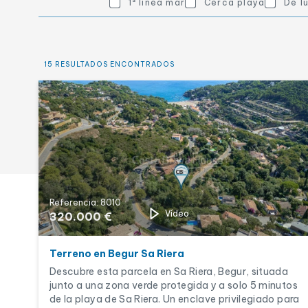
1ª línea mar
Cerca playa
De l
Otras características
Obra nueva
Piscina
15 RESULTADOS ENCONTRADOS
Referencia: 8010
Vídeo
320.000 €
Terreno en Begur Sa Riera
Descubre esta parcela en Sa Riera, Begur, situada
junto a una zona verde protegida y a solo 5 minutos
de la playa de Sa Riera. Un enclave privilegiado para