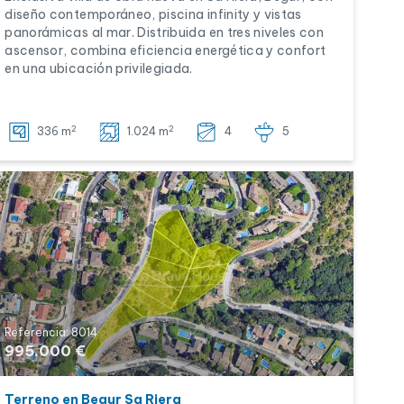
diseño contemporáneo, piscina infinity y vistas
panorámicas al mar. Distribuida en tres niveles con
ascensor, combina eficiencia energética y confort
en una ubicación privilegiada.
2
2
336 m
1.024 m
4
5
Referencia: 8014
995.000 €
Terreno en Begur Sa Riera