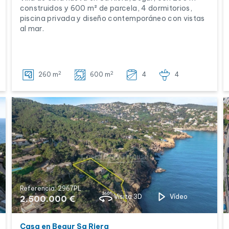
construidos y 600 m² de parcela, 4 dormitorios,
piscina privada y diseño contemporáneo con vistas
al mar.
2
2
260 m
600 m
4
4
Referencia: 2967PL
Visita 3D
Vídeo
2.500.000 €
Casa en Begur Sa Riera