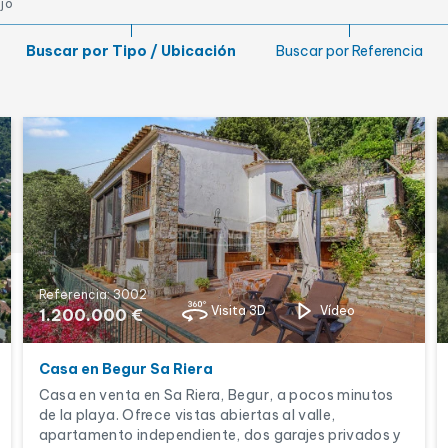
ujo
Jardín
Lic. turística
Buscar por Tipo / Ubicación
Buscar por Referencia
Referencia: 3002
Visita 3D
Vídeo
1.200.000 €
Casa en Begur Sa Riera
Casa en venta en Sa Riera, Begur, a pocos minutos
de la playa. Ofrece vistas abiertas al valle,
apartamento independiente, dos garajes privados y