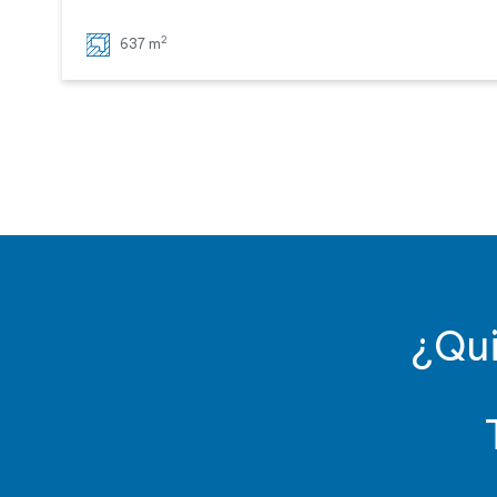
2
637 m
¿Qui