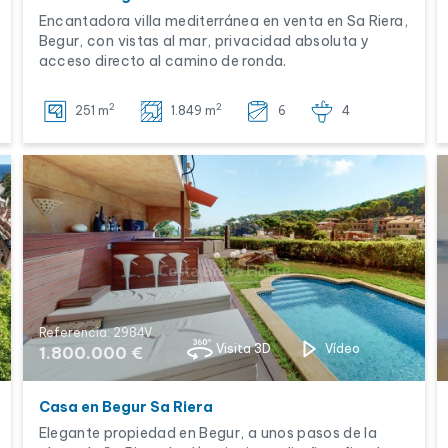
Encantadora villa mediterránea en venta en Sa Riera,
Begur, con vistas al mar, privacidad absoluta y
acceso directo al camino de ronda.
2
2
251 m
1.849 m
6
4
Referencia: 2984V
Visita 3D
Vídeo
1.800.000 €
Casa en Begur Sa Riera
Elegante propiedad en Begur, a unos pasos de la