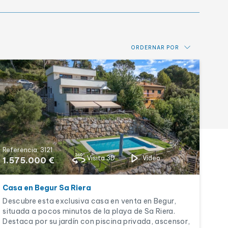
ORDERNAR POR
Precio: de más bajo a más alto
Precio: de más alto a más bajo
Novedades
Alfabético por referencia
Referencia: 3121
Visita 3D
Vídeo
1.575.000 €
Casa en Begur Sa Riera
Descubre esta exclusiva casa en venta en Begur,
situada a pocos minutos de la playa de Sa Riera.
Destaca por su jardín con piscina privada, ascensor,