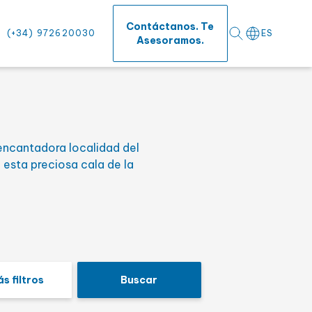
Contáctanos. Te
(+34) 972620030
ES
Asesoramos.
o
encantadora localidad del
fícies
esta preciosa cala de la
s filtros
Buscar