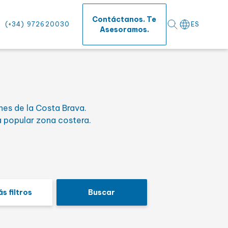
⨯
Contáctanos. Te
(+34) 972620030
ES
Asesoramos.
o
nes de la Costa Brava.
fícies
 popular zona costera.
s filtros
Buscar