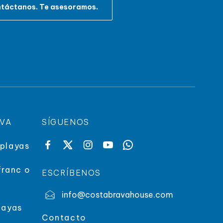
táctanos. Te asesoramos.
AVA
SÍGUENOS
 playas
franc o
ESCRÍBENOS
info@costabravahouse.com
layas
Contacto