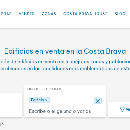
×
Edificio
MPRAR
VENDER
ZONAS
COSTA BRAVA HOUSE
BLOG
nimo
Selecciona el percio máxim
PRECIO HASTA
Edificios en venta en la Costa Brava
ión de edificios en venta en la mejores zonas y poblacio
 habitaciones
Selecciona una o más super
SUPERFICIE
os ubicados en las localidades más emblemáticas de esta
Buscar
Seleccionar tipo de propiedad
TIPO DE PROPIEDAD
×
⨯
Edificio
Má
1ª línea mar
De lujo
ujo
Hotel