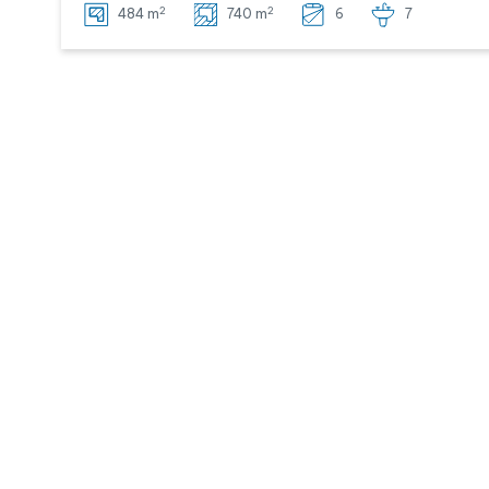
2
2
484 m
740 m
6
7