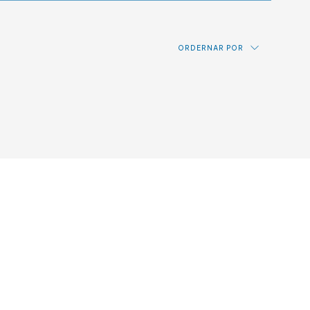
ORDERNAR POR
Precio: de más bajo a más alto
Precio: de más alto a más bajo
Novedades
Alfabético por referencia