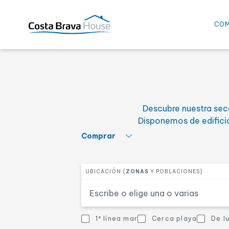
CO
Selecciona el precio mí
PRECIO DESDE
Descubre nuestra secc
Selecciona el número de
DORMITORIOS
Disponemos de edifici
Selecciona qué quieres hacer
Comprar
Selecciona una o más zonas
Otras características
OTRAS CARACTERÍSTICAS
UBICACIÓN (
ZONAS
Y POBLACIONES)
Vistas mar
Cerca playa
1ª línea mar
Cerca playa
De l
Otras características
Casa de pueblo