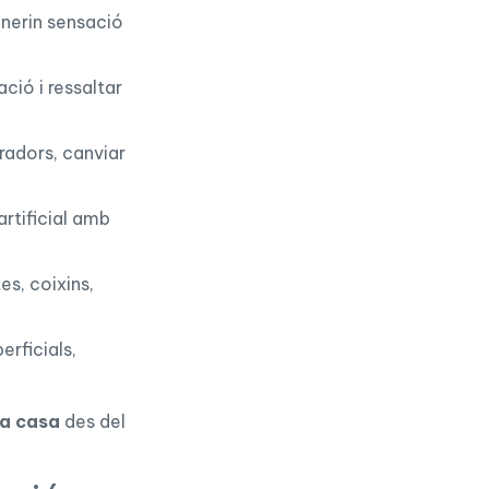
enerin sensació
ació i ressaltar
iradors, canviar
'artificial amb
es, coixins,
erficials,
 la casa
des del