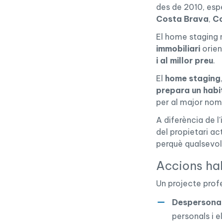
des de 2010, es
Costa Brava
,
Co
El home staging 
immobiliari
orien
i al millor preu
.
El
home staging
prepara un habi
per al major nom
A diferència de l
del propietari act
perquè qualsevol
Accions hab
Un projecte profe
Despersonal
personals i e