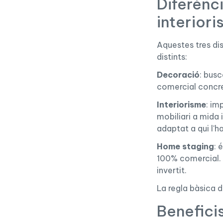
Diferènc
interior
Aquestes tres di
distints:
Decoració
: busc
comercial concret
Interiorisme
: im
mobiliari a mida 
adaptat a qui l'ha
Home staging
: 
100% comercial. 
invertit.
La regla bàsica 
Benefici