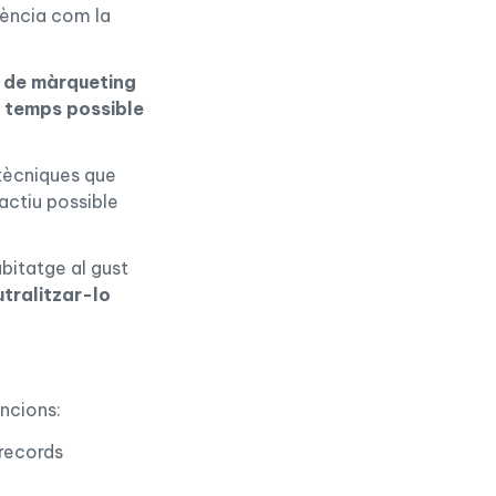
ència com la
 de màrqueting
r temps possible
 tècniques que
ractiu possible
abitatge al gust
utralitzar-lo
g
encions:
 records