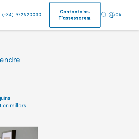
Contacta'ns.
(+34) 972620030
CA
T'assessorem.
vendre
fícies
quins
 en millors