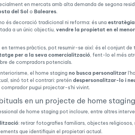
pecialment en mercats amb alta demanda de segona resid
sta del Sol
o
Baleares
.
no és decoració tradicional ni reforma: és una
estratègia
tada a un únic objectiu,
vendre la propietat en el meno
, en termes pràctics, pot resumir-se així: és el conjunt de
tatge per a la seva comercialització
, fent-lo el més at
bre de compradors potencials.
'interiorisme, el home staging
no busca personalitzar
l'h
ual, sinó tot el contrari: pretén
despersonalitzar-lo i ne
 comprador pugui projectar-s'hi vivint.
ituals en un projecte de home stagin
ssional de home staging pot incloure, entre altres interv
ització
: retirar fotografies familiars, objectes religiosos,
lements que identifiquin el propietari actual.