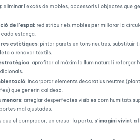
g
: eliminar l'excés de mobles, accessoris i objectes que g
.
ió de l'espai
: redistribuir els mobles per millorar la circul
e cada estança.
ores estètiques
: pintar parets en tons neutres, substituir t
leta o renovar tèxtils.
 estratègica
: aprofitar al màxim la llum natural i reforçar l
icionals.
mbientació
: incorporar elements decoratius neutres (plant
fes) que generin calidesa.
s menors
: arreglar desperfectes visibles com humitats sup
portes mal ajustades.
és que el comprador, en creuar la porta,
s'imagini vivint a