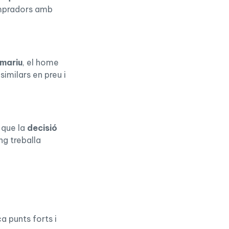
compradors amb
amariu
, el home
similars en preu i
 que la
decisió
ng treballa
ca punts forts i