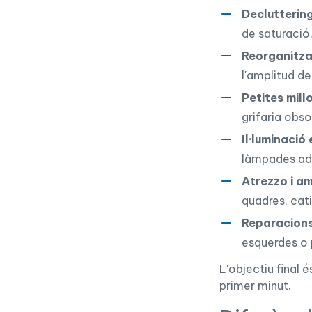
Declutterin
de saturació
Reorganitzac
l'amplitud d
Petites mill
grifaria obso
Il·luminació
làmpades add
Atrezzo i a
quadres, cati
Reparacion
esquerdes o 
L'objectiu final 
primer minut.