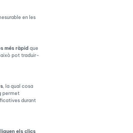
esurable en les
es més ràpid
que
això pot traduir-
rs
, la qual cosa
ng permet
ificatives durant
liquen els clics