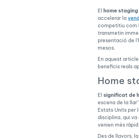
El
home staging
accelerar la
vend
competitiu com l
transmetin imme
presentació de l
mesos.
En aquest articl
beneficis reals a
Home stag
El
significat de
escena de la lla
Estats Units per
disciplina, qui v
venien més ràpid i
Des de llavors, l