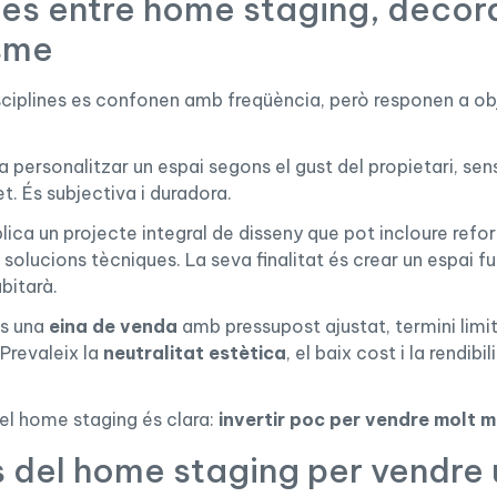
ies entre home staging, decor
isme
sciplines es confonen amb freqüència, però responen a ob
a personalitzar un espai segons el gust del propietari, sen
. És subjectiva i duradora.
plica un projecte integral de disseny que pot incloure refo
i solucions tècniques. La seva finalitat és crear un espai fu
bitarà.
és una
eina de venda
amb pressupost ajustat, termini limit
Prevaleix la
neutralitat estètica
, el baix cost i la rendib
del home staging és clara:
invertir poc per vendre molt mi
s del home staging per vendre