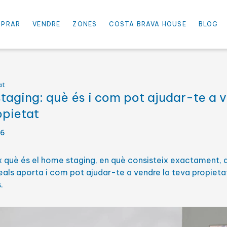
PRAR
VENDRE
ZONES
COSTA BRAVA HOUSE
BLOG
Selecciona el preu màxim
PREU FINS
at
taging: què és i com pot ajudar-te a 
'habitacions
Selecciona una o més super
SUPERFÍCIE
opietat
26
Cercar
S
 què és el home staging, en què consisteix exactament, 
reals aporta i com pot ajudar-te a vendre la teva propietat
1ª línia mar
.
De luxe
Hotel
Jardí