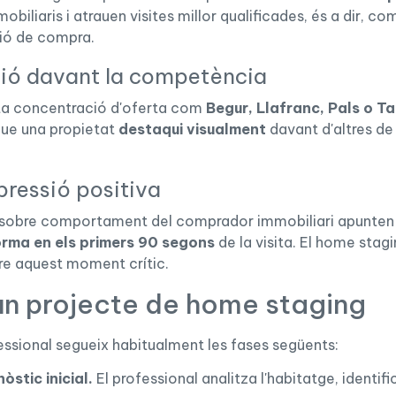
mobiliaris i atrauen visites millor qualificades, és a dir, 
ió de compra.
ció davant la competència
ta concentració d'oferta com
Begur, Llafranc, Pals o T
ue una propietat
destaqui visualment
davant d'altres de 
ressió positiva
 sobre comportament del comprador immobiliari apunten
rma en els primers 90 segons
de la visita. El home stagi
e aquest moment crític.
un projecte de home staging
essional segueix habitualment les fases següents:
nòstic inicial.
El professional analitza l'habitatge, identifi