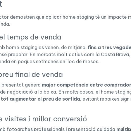
t
ctor demostren que aplicar home staging té un impacte m
enda.
el temps de venda
mb home staging es venen, de mitjana,
fins a tres vegad
nse preparar. En mercats molt actius com la Costa Brava, 
venda en poques setmanes en lloc de mesos.
 preu final de venda
n presentat genera
major competència entre comprado
 de negociació a la baixa. En molts casos, el home stagi
i tot augmentar el preu de sortida
, evitant rebaixes sign
visites i millor conversió
mb fotografies professionals i presentació cuidada
multip