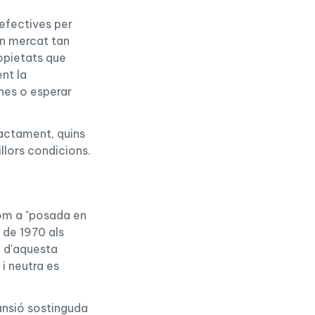
efectives per
un mercat tan
opietats que
nt la
nes o esperar
xactament, quins
llors condicions.
com a "posada en
 de 1970 als
a d'aquesta
i neutra es
pansió sostinguda