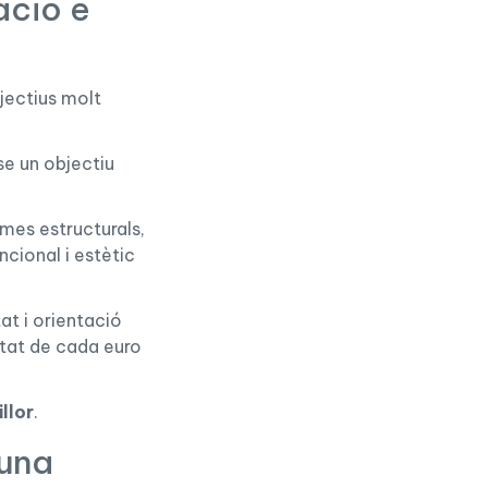
ació e
jectius molt
se un objectiu
rmes estructurals,
ncional i estètic
at i orientació
ilitat de cada euro
llor
.
 una