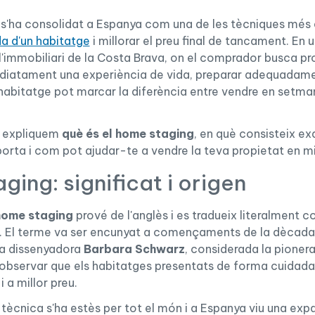
s'ha consolidat a Espanya com una de les tècniques més 
a d'un habitatge
i millorar el preu final de tancament. En 
'immobiliari de la Costa Brava, on el comprador busca pr
diatament una experiència de vida, preparar adequadame
'habitatge pot marcar la diferència entre vendre en setma
e expliquem
què és el home staging
, en què consisteix e
porta i com pot ajudar-te a vendre la teva propietat en mi
ing: significat i origen
 home staging
prové de l'anglès i es tradueix literalment 
r". El terme va ser encunyat a començaments de la dècada
 la dissenyadora
Barbara Schwarz
, considerada la pioner
a observar que els habitatges presentats de forma cuidada 
 a millor preu.
a tècnica s'ha estès per tot el món i a Espanya viu una ex