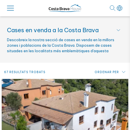
Cases en venda a la Costa Brava
Descobreix la nostra secció de cases en venda en la millors
zones i poblacions de la Costa Brava. Disposem de cases
situades en les localitats més emblemàtiques d'aquesta
popular zona costanera.
67 RESULTATS TROBATS
ORDENAR PER
Preu: de més baix a més alt
Preu: de més alt a més baix
Novetats
Alfabètic per referència