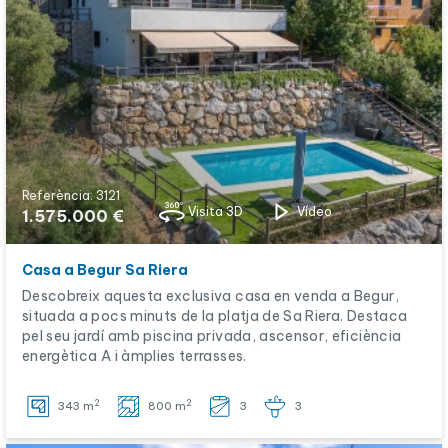
Referència: 3121
Visita 3D
Vídeo
1.575.000 €
Casa a Begur Sa Riera
Descobreix aquesta exclusiva casa en venda a Begur,
situada a pocs minuts de la platja de Sa Riera. Destaca
pel seu jardí amb piscina privada, ascensor, eficiència
energètica A i àmplies terrasses.
2
2
343 m
800 m
3
3