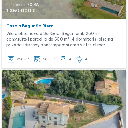
Referència: 3006V
1.350.000 €
Casa a Begur Sa Riera
Vila d’obra nova a Sa Riera, Begur, amb 260 m²
construïts i parcel·la de 600 m², 4 dormitoris, piscina
privada i disseny contemporani amb vistes al mar.
2
2
260 m
600 m
4
4