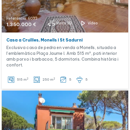
Referència: 6033
Visita 3D
Vídeo
1.350.000 €
Casa a Cruïlles, Monells i St Sadurni
Exclusiva casa de pedra en venda a Monells, situada a
l’emblemàtica Plaça Jaume I. Amb 515 m², pati interior
amb porxo i barbacoa, 5 dormitoris. Combina història i
confort.
2
2
515 m
250 m
5
5