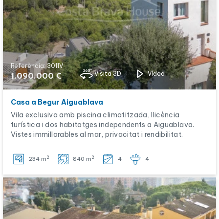
Referència: 3011V
Visita 3D
Vídeo
1.090.000 €
Casa a Begur Aiguablava
Vila exclusiva amb piscina climatitzada, llicència
turística i dos habitatges independents a Aiguablava.
Vistes immillorables al mar, privacitat i rendibilitat.
2
2
234 m
840 m
4
4