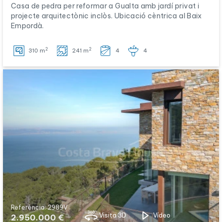
Casa de pedra per reformar a Gualta amb jardí privat i
projecte arquitectònic inclòs. Ubicació cèntrica al Baix
Empordà.
2
2
310 m
241 m
4
4
Referència: 2989V
Visita 3D
Vídeo
2.950.000 €