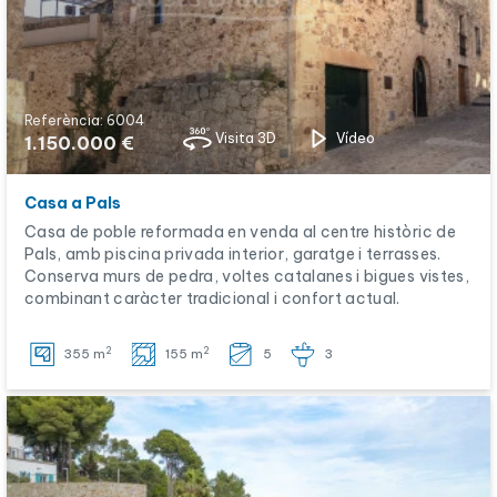
Referència: 6004
Visita 3D
Vídeo
1.150.000 €
Casa a Pals
Casa de poble reformada en venda al centre històric de
Pals, amb piscina privada interior, garatge i terrasses.
Conserva murs de pedra, voltes catalanes i bigues vistes,
combinant caràcter tradicional i confort actual.
2
2
355 m
155 m
5
3