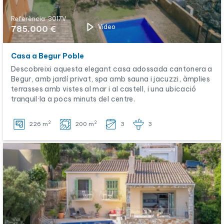
Referència: 3017V
Vídeo
785.000 €
Casa a Begur Poble
Descobreixi aquesta elegant casa adossada cantonera a
Begur, amb jardí privat, spa amb sauna i jacuzzi, àmplies
terrasses amb vistes al mar i al castell, i una ubicació
tranquil·la a pocs minuts del centre.
2
2
226 m
200 m
3
3