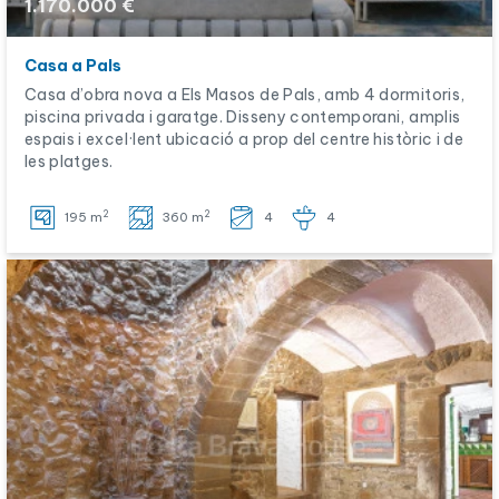
1.170.000 €
Casa a Pals
Casa d’obra nova a Els Masos de Pals, amb 4 dormitoris,
piscina privada i garatge. Disseny contemporani, amplis
espais i excel·lent ubicació a prop del centre històric i de
les platges.
2
2
195 m
360 m
4
4