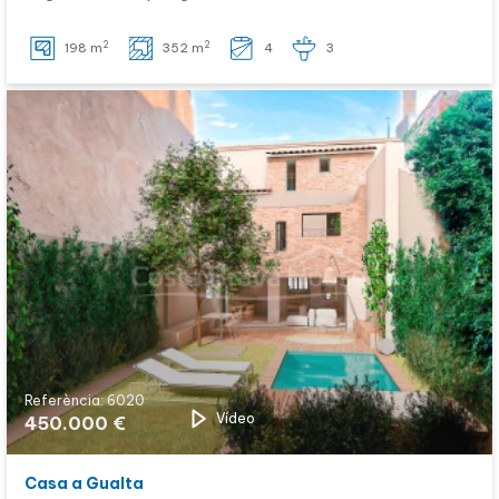
2
2
198 m
352 m
4
3
Referència: 6020
Vídeo
450.000 €
Casa a Gualta