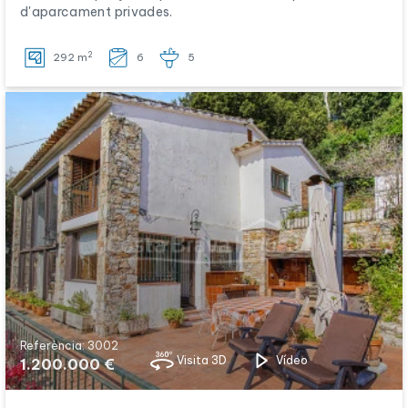
d'aparcament privades.
2
292 m
6
5
Referència: 3002
Visita 3D
Vídeo
1.200.000 €