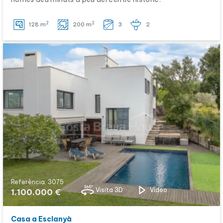
2
2
128 m
200 m
3
2
Referència: 3075
Visita 3D
Vídeo
1.100.000 €
Casa a Esclanyà