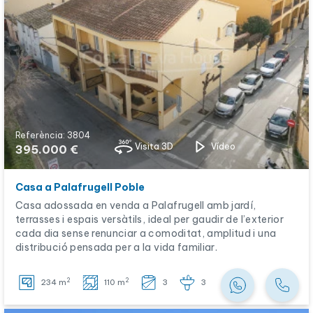
Referència: 3804
Visita 3D
Vídeo
395.000 €
Casa a Palafrugell Poble
Casa adossada en venda a Palafrugell amb jardí,
terrasses i espais versàtils, ideal per gaudir de l’exterior
cada dia sense renunciar a comoditat, amplitud i una
distribució pensada per a la vida familiar.
2
2
234 m
110 m
3
3