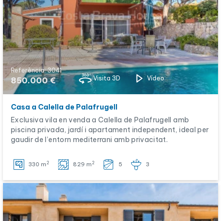
Referència: 3041
Visita 3D
Vídeo
850.000 €
Casa a Calella de Palafrugell
Exclusiva vila en venda a Calella de Palafrugell amb
piscina privada, jardí i apartament independent, ideal per
gaudir de l’entorn mediterrani amb privacitat.
2
2
330 m
829 m
5
3