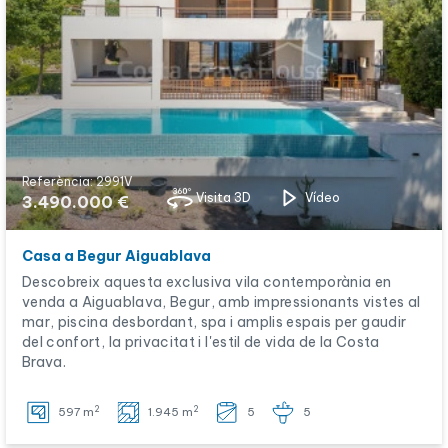
Referència: 2991V
Visita 3D
Vídeo
3.490.000 €
Casa a Begur Aiguablava
Descobreix aquesta exclusiva vila contemporània en
venda a Aiguablava, Begur, amb impressionants vistes al
mar, piscina desbordant, spa i amplis espais per gaudir
del confort, la privacitat i l'estil de vida de la Costa
Brava.
2
2
597 m
1.945 m
5
5