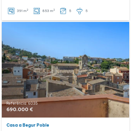
2
2
391 m
853 m
5
5
Referència: 6035
690.000 €
Casa a Begur Poble