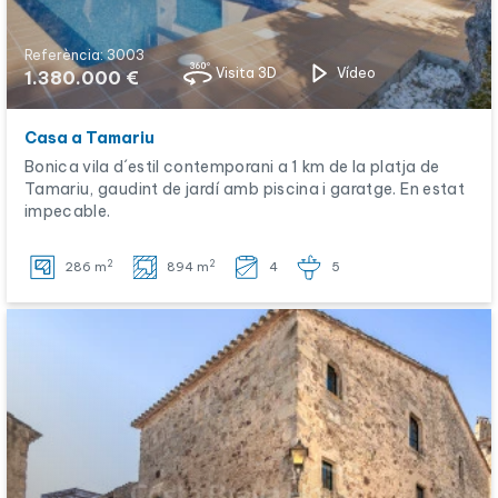
Referència: 3003
Visita 3D
Vídeo
1.380.000 €
Casa a Tamariu
Bonica vila d´estil contemporani a 1 km de la platja de
Tamariu, gaudint de jardí amb piscina i garatge. En estat
impecable.
2
2
286 m
894 m
4
5