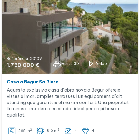
Referència: 3010V
Visita 3D
Vídeo
1.750.000 €
Casa a Begur Sa Riera
Aquesta exclusiva casa d’obra nova a Begur ofereix
vistes al mar, àmplies terrasses i un equipament d’alt
standing que garanteix el màxim confort. Una propietat
lluminosa i moderna en venda, ideal per a qui busca
qualitat.
2
2
265 m
810 m
4
4