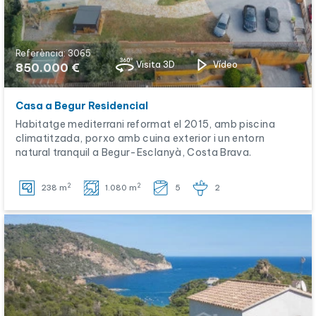
Referència: 3065
Visita 3D
Vídeo
850.000 €
Casa a Begur Residencial
Habitatge mediterrani reformat el 2015, amb piscina
climatitzada, porxo amb cuina exterior i un entorn
natural tranquil a Begur-Esclanyà, Costa Brava.
2
2
238 m
1.080 m
5
2