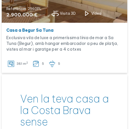
Referència: 2960PL
Visita 3D
Vídeo
2.900.000 €
Casa a Begur Sa Tuna
Exclusiva vila de luxe a primeríssima línia de mar a Sa
Tuna (Begur), amb hangar embarcador a peu de platja,
vistes al mar i garatge per a 4 cotxes
2
381 m
5
5
Ven la teva casa a
la Costa Brava
sense