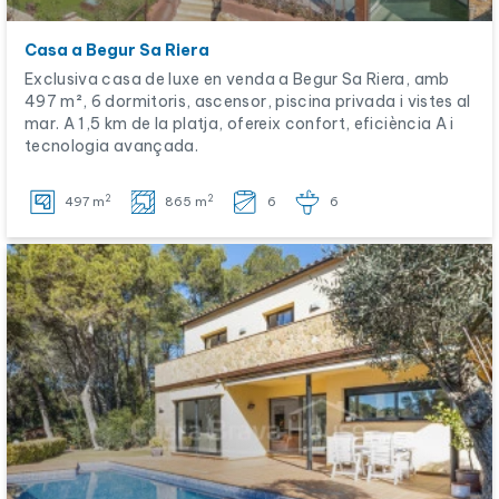
Casa a Begur Sa Riera
Exclusiva casa de luxe en venda a Begur Sa Riera, amb
497 m², 6 dormitoris, ascensor, piscina privada i vistes al
mar. A 1,5 km de la platja, ofereix confort, eficiència A i
tecnologia avançada.
2
2
497 m
865 m
6
6