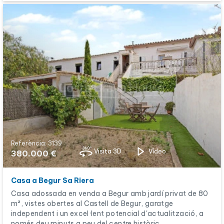
Referència: 3139
Visita 3D
Vídeo
380.000 €
Casa a Begur Sa Riera
Casa adossada en venda a Begur amb jardí privat de 80
m², vistes obertes al Castell de Begur, garatge
independent i un excel·lent potencial d'actualització, a
només deu minuts a peu del centre històric.