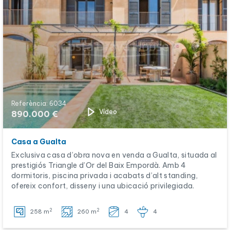
Referència: 6034
Vídeo
890.000 €
Casa a Gualta
Exclusiva casa d’obra nova en venda a Gualta, situada al
prestigiós Triangle d’Or del Baix Empordà. Amb 4
dormitoris, piscina privada i acabats d’alt standing,
ofereix confort, disseny i una ubicació privilegiada.
2
2
258 m
260 m
4
4