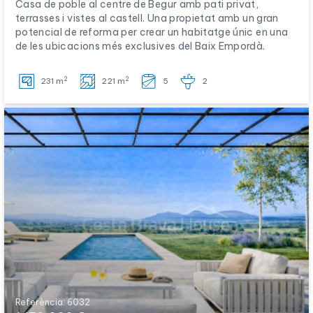
Casa de poble al centre de Begur amb pati privat,
terrasses i vistes al castell. Una propietat amb un gran
potencial de reforma per crear un habitatge únic en una
de les ubicacions més exclusives del Baix Empordà.
2
2
231 m
221 m
5
2
Referència: 6032