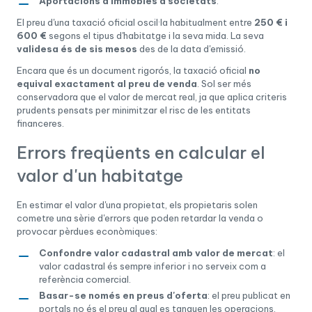
Aportacions d'immobles a societats
.
El preu d'una taxació oficial oscil·la habitualment entre
250 € i
600 €
segons el tipus d'habitatge i la seva mida. La seva
validesa és de sis mesos
des de la data d'emissió.
Encara que és un document rigorós, la taxació oficial
no
equival exactament al preu de venda
. Sol ser més
conservadora que el valor de mercat real, ja que aplica criteris
prudents pensats per minimitzar el risc de les entitats
financeres.
Errors freqüents en calcular el
valor d'un habitatge
En estimar el valor d'una propietat, els propietaris solen
cometre una sèrie d'errors que poden retardar la venda o
provocar pèrdues econòmiques:
Confondre valor cadastral amb valor de mercat
: el
valor cadastral és sempre inferior i no serveix com a
referència comercial.
Basar-se només en preus d'oferta
: el preu publicat en
portals no és el preu al qual es tanquen les operacions.