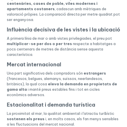
centenàries, cases de poble, viles modernes i
apartaments costaners
, cadascun amb mètriques de
valoració pròpies. La comparació directa per metre quadrat pot
ser enganyosa.
Influència decisiva de les vistes i la ubicació
A primera línia de mar o amb vistes privilegiades, el preu pot
multiplicar-se per dos o per tres
respecte a habitatges a
pocs centenars de metres de distància sense aquesta
característica.
Mercat internacional
Una part significativa dels compradors són
estrangers
(francesos, belgues, alemanys, suïssos, neerlandesos,
britànics), la qual cosa
eleva la demanda en propietats de
gama alta
i manté preus estables fins i tot en cicles
econòmics adversos.
Estacionalitat i demanda turística
La proximitat al mar, la qualitat ambiental i l'atractiu tur&ístic
sostenen els preus
i, en molts casos, els fan menys sensibles
a les fluctuacions del mercat nacional.