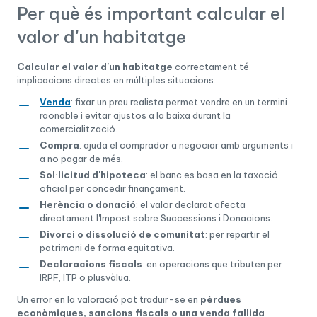
Per què és important calcular el
valor d'un habitatge
Calcular el valor d'un habitatge
correctament té
implicacions directes en múltiples situacions:
Venda
: fixar un preu realista permet vendre en un termini
raonable i evitar ajustos a la baixa durant la
comercialització.
Compra
: ajuda el comprador a negociar amb arguments i
a no pagar de més.
Sol·licitud d'hipoteca
: el banc es basa en la taxació
oficial per concedir finançament.
Herència o donació
: el valor declarat afecta
directament l'Impost sobre Successions i Donacions.
Divorci o dissolució de comunitat
: per repartir el
patrimoni de forma equitativa.
Declaracions fiscals
: en operacions que tributen per
IRPF, ITP o plusvàlua.
Un error en la valoració pot traduir-se en
pèrdues
econòmiques, sancions fiscals o una venda fallida
.