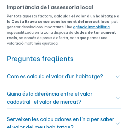
Importància de l'assessoria local
Per tots aquests factors,
calcular el valor d'un habitatge a
la Costa Brava sense coneixement del mercat local
pot
generar desviacions importants. Una
agència immobiliària
especialitzada en la zona disposa de
dades de tancament
reals
, no només de preus d'oferta, cosa que permet una
valoració molt més ajustada.
Preguntes freqüents
Com es calcula el valor d'un habitatge?
El valor d'un habitatge es calcula combinant diversos factors:
Quina és la diferència entre el valor
superfície, ubicació, estat, qualitats, antiguitat i comparació
amb propietats similars venudes recentment. El mètode més
cadastral i el valor de mercat?
utilitzat és el de comparació de mercat, encara que en
operacions financeres s'exigeix una taxació oficial realitzada
El valor cadastral és un valor administratiu assignat pel
per una societat homologada pel Banc d'Espanya.
Serveixen les calculadores en línia per saber
Cadastre i s'utilitza per calcular impostos com l'IBI. Sol ser entre
un 30% i un 50% inferior al valor de mercat, que és el preu real al
el valor del meu habitatge?