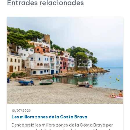
Entrades relacionades
l'AJD. Això significa que, encara que l'operació es tanqui per
sota d'aquest valor, els impostos es calcularan sobre el valor
de referència, tret que es demostri fefaentment el contrari.
16/07/2026
Les millors zones de la Costa Brava
Descobreix les millors zones de la Costa Brava per