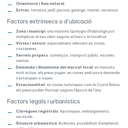
Orientació i llum natural
.
Extras
: terrassa, jardí, piscina, garatge, traster, ascensor.
Factors extrínsecs o d'ubicació
Zona i municipi
: una mateixa tipologia d'habitatge pot
multiplicar el seu valor segons el barri o la localitat.
Vistes i entorn
: especialment rellevant en zones
costaneres.
Serveis propers
: comerços, transport públic, escoles,
sanitat.
Demanda i dinamisme del mercat local
: en mercats
molt actius, els preus pugen; en zones amb poca demanda,
s'estanquen o cauen.
Estacionalitat
: en zones turístiques com la Costa Brava,
els preus poden fluctuar segons l'època de l'any.
Factors legals i urbanístics
Càrregues registrals
: hipoteques, embargaments,
servituds.
Situació urbanística
: llicències, possibilitat d'ampliació,