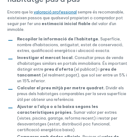
Encara que la
valoració professional
sempre és recomanable,
existeixen passos que qualsevol propietari o comprador pot
seguir per fer una
estimació inicial fiable
del valor d'un
immoble.
Recopilar la informació de l'habitatge.
Superfície,
nombre d'habitacions, antiguitat, estat de conservació,
extres, qualificació energètica i ubicació exacta.
Investigar el mercat local.
Consultar preus de venda
d'habitatges similars en portals immobiliaris. És important
distingir entre
preu d'oferta
(el publicat) i
preu de
tancament
(el realment pagat), que sol ser entre un 5% i
un 15% inferior.
Calcular el preu mitjà per metre quadrat.
Dividir els
preus dels habitatges comparables per la seva superfície
útil per obtenir una referència.
Ajustar a l'alça o a la baixa segons les
característiques pròpies.
Sumar valor per extres
(vistes, piscina, garatge, reforma recent) i restar per
desavantatges (estat, distribució poc funcional,
certificació energètica baixa).
Comparar amb dades oficials.
Revisar el
valor de