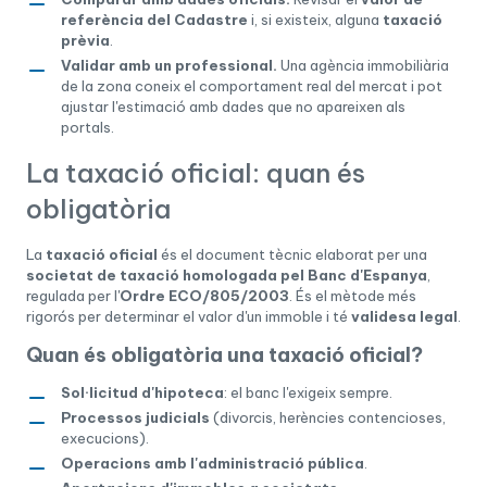
referència del Cadastre
i, si existeix, alguna
taxació
prèvia
.
Validar amb un professional.
Una agència immobiliària
de la zona coneix el comportament real del mercat i pot
ajustar l'estimació amb dades que no apareixen als
portals.
La taxació oficial: quan és
obligatòria
La
taxació oficial
és el document tècnic elaborat per una
societat de taxació homologada pel Banc d'Espanya
,
regulada per l'
Ordre ECO/805/2003
. És el mètode més
rigorós per determinar el valor d'un immoble i té
validesa legal
.
Quan és obligatòria una taxació oficial?
Sol·licitud d'hipoteca
: el banc l'exigeix sempre.
Processos judicials
(divorcis, herències contencioses,
execucions).
Operacions amb l'administració pública
.