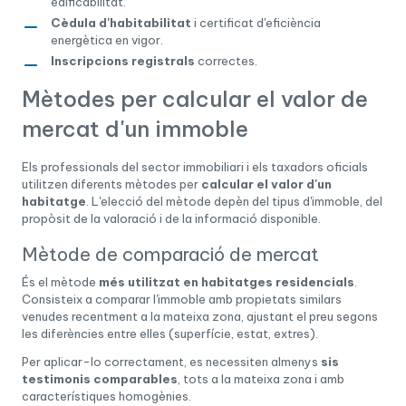
edificabilitat.
Cèdula d'habitabilitat
i certificat d'eficiència
energètica en vigor.
Inscripcions registrals
correctes.
Mètodes per calcular el valor de
mercat d'un immoble
Els professionals del sector immobiliari i els taxadors oficials
utilitzen diferents mètodes per
calcular el valor d'un
habitatge
. L'elecció del mètode depèn del tipus d'immoble, del
propòsit de la valoració i de la informació disponible.
Mètode de comparació de mercat
És el mètode
més utilitzat en habitatges residencials
.
Consisteix a comparar l'immoble amb propietats similars
venudes recentment a la mateixa zona, ajustant el preu segons
les diferències entre elles (superfície, estat, extres).
Per aplicar-lo correctament, es necessiten almenys
sis
testimonis comparables
, tots a la mateixa zona i amb
característiques homogènies.