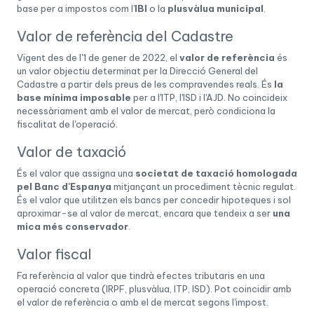
base per a impostos com l'
IBI
o la
plusvàlua municipal
.
Valor de referència del Cadastre
Vigent des de l'1 de gener de 2022, el
valor de referència
és
un valor objectiu determinat per la Direcció General del
Cadastre a partir dels preus de les compravendes reals. És
la
base mínima imposable
per a l'ITP, l'ISD i l'AJD. No coincideix
necessàriament amb el valor de mercat, però condiciona la
fiscalitat de l'operació.
Valor de taxació
És el valor que assigna una
societat de taxació homologada
pel Banc d'Espanya
mitjançant un procediment tècnic regulat.
És el valor que utilitzen els bancs per concedir hipoteques i sol
aproximar-se al valor de mercat, encara que tendeix a ser
una
mica més conservador
.
Valor fiscal
Fa referència al valor que tindrà efectes tributaris en una
operació concreta (IRPF, plusvàlua, ITP, ISD). Pot coincidir amb
el valor de referència o amb el de mercat segons l'impost.