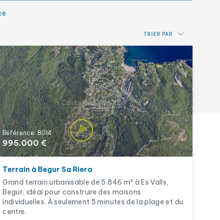
ce
TRIER PAR
Prix: du plus bas au plus haut
Prix: du plus haut au plus bas
Plus récent
Alphabétique par référence
Référence: 8014
995.000 €
Terrain à Begur Sa Riera
Grand terrain urbanisable de 5.846 m² à Es Valls,
Begur, idéal pour construire des maisons
individuelles. À seulement 5 minutes de la plage et du
centre.