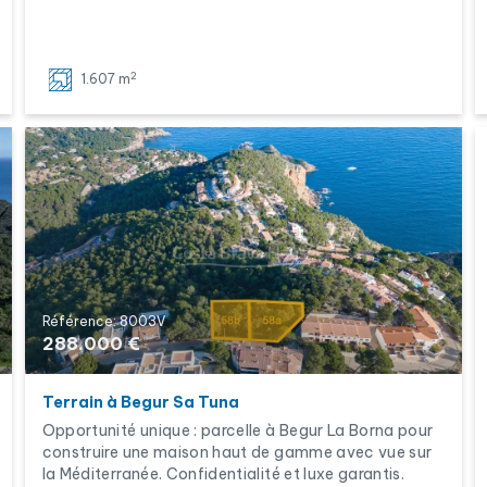
2
1.607 m
Référence: 8003V
288.000 €
Terrain à Begur Sa Tuna
Opportunité unique : parcelle à Begur La Borna pour
construire une maison haut de gamme avec vue sur
la Méditerranée. Confidentialité et luxe garantis.