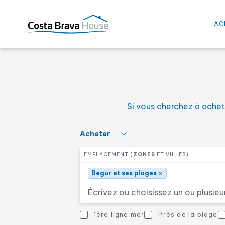
×
Begur et ses plages
AC
Sélectionnez le prix min
PRIX À PARTIR
Si vous cherchez à achet
Sélectionnez le nombre 
CHAMBRES
Sélectionnez ce qui vous intéresse
Acheter
Sélectionnez une ou plusieurs zones
EMPLACEMENT (
ZONES
ET VILLES)
Autres caractéristiques
AUTRES CARACTÉRISTIQUE
×
Begur et ses plages
Vue mer
Près de la plage
1ère ligne mer
Près de la plage
Autres caractéristiques
Maison de village