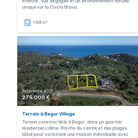
intimité, vue dégagée et un environnement naturel
unique sur la Costa Brava.
2
1.168 m
Référence: 8015
275.000 €
Terrain à Begur Village
Terrain constructible à Begur, dans un quartier
résidentiel calme. Proche du centre et des plages.
Idéal pour construire une maison individuelle avec