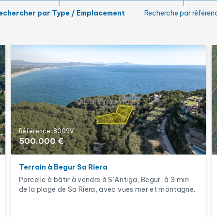
Jardin
echercher par Type / Emplacement
Recherche par référen
Lic. touristique
Référence: 8009V
500.000 €
Terrain à Begur Sa Riera
Parcelle à bâtir à vendre à S’Antiga, Begur, à 3 min
de la plage de Sa Riera, avec vues mer et montagne.