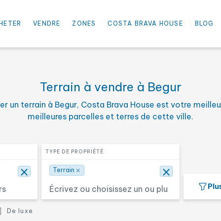
×
⨯
Terrain
HETER
VENDRE
ZONES
COSTA BRAVA HOUSE
BLOG
imum
Sélectionnez le prix maxim
PRIX À
Terrain à vendre à Begur
er un terrain à Begur, Costa Brava House est votre meilleu
de chambres
Sélectionnez une ou plusieu
SURFACE
meilleures parcelles et terres de cette ville.
Chercher
Sélectionnez le type de propriété
TYPE DE PROPRIÉTÉ
S
×
⨯
⨯
Terrain
Plus
1ère ligne mer
De luxe
De luxe
Hôtel