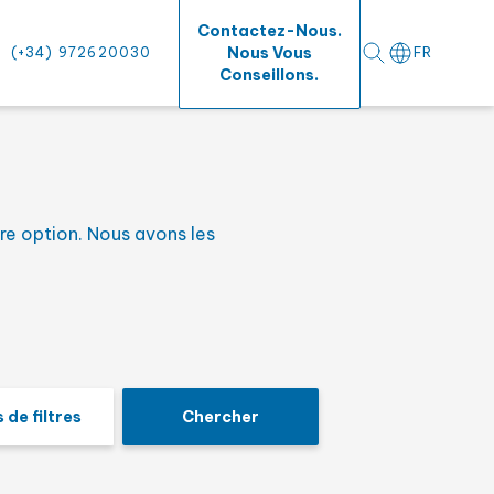
⨯
Contactez-Nous.
Nous Vous
(+34) 972620030
FR
Conseillons.
um
re option. Nous avons les
rs surfaces
 de filtres
Chercher