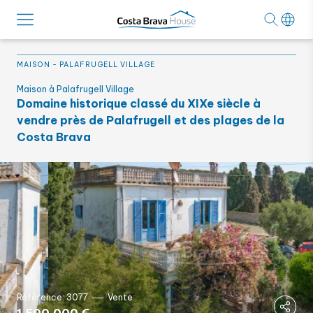
MAISON
-
PALAFRUGELL VILLAGE
Maison à Palafrugell Village
Domaine historique classé du XIXe siècle à
vendre près de Palafrugell et des plages de la
Costa Brava
Référence: 3077
Vente