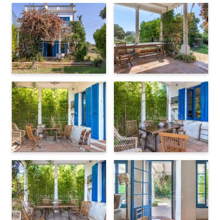
Palafrugell, et se trouve à
7 minutes en voiture de Tamariu
et à
10 minutes de Calella et Llafranc
. Elle est également
bien reliée à Gérone (55 km) et Barcelone (115 km), ce qui en
fait un bien adapté aussi bien à une résidence principale qu’à une
résidence secondaire.
Un projet avec une âme au cœur de
l’Empordà
Idéal pour ceux qui souhaitent redonner vie à une propriété
chargée d’histoire dans un cadre naturel, à deux pas de la mer et
des commodités.
Contactez-nous pour organiser une visite et découvrir
tout ce que cette propriété peut vous offrir.