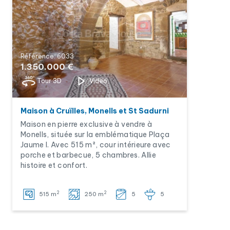
Référence: 6033
1.350.000 €
Tour 3D
Video
Maison à Cruïlles, Monells et St Sadurni
Maison en pierre exclusive à vendre à
Monells, située sur la emblématique Plaça
Jaume I. Avec 515 m², cour intérieure avec
porche et barbecue, 5 chambres. Allie
histoire et confort.
2
2
515 m
250 m
5
5