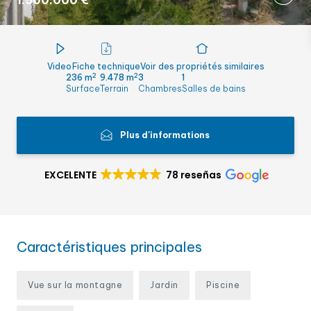
1.500.000 €
Video
Fiche technique
Voir des propriétés similaires
2
2
236 m
9.478 m
3
1
Surface
Terrain
Chambres
Salles de bains
Plus d'informations
EXCELENTE
78 reseñas
Caractéristiques principales
Vue sur la montagne
Jardin
Piscine