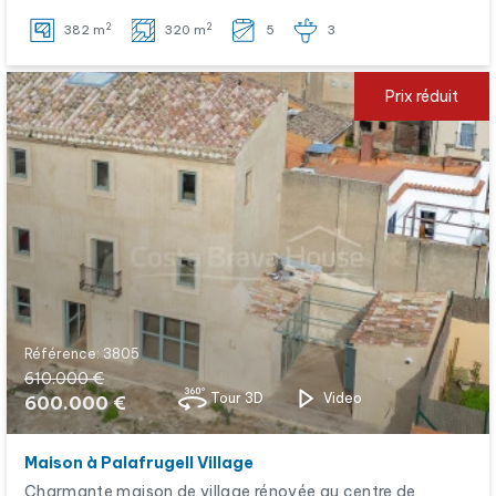
2
2
382 m
320 m
5
3
Prix ​​réduit
Référence: 3805
610.000 €
Tour 3D
Video
600.000 €
Maison à Palafrugell Village
Charmante maison de village rénovée au centre de