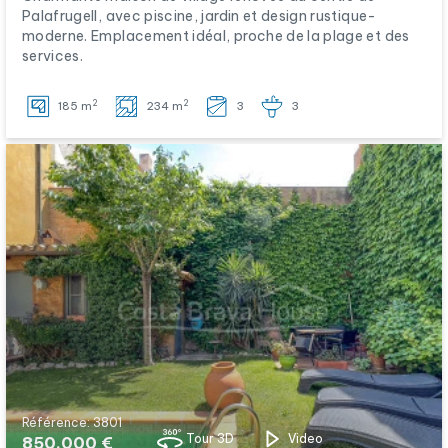
Palafrugell, avec piscine, jardin et design rustique-
moderne. Emplacement idéal, proche de la plage et des
services.
2
2
185 m
234 m
3
3
Référence: 3801
Tour 3D
Video
850.000 €