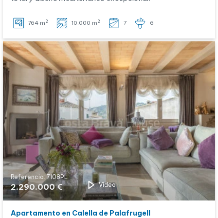
2
2
764 m
10.000 m
7
6
Referencia: 7108PL
Vídeo
2.290.000 €
Apartamento en Calella de Palafrugell