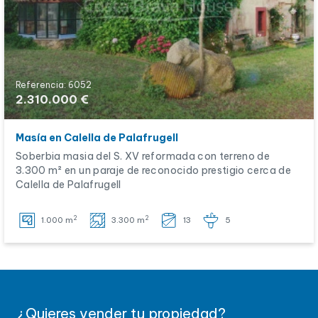
Referencia: 6052
2.310.000 €
Masía en Calella de Palafrugell
Soberbia masia del S. XV reformada con terreno de
3.300 m² en un paraje de reconocido prestigio cerca de
Calella de Palafrugell
2
2
1.000 m
3.300 m
13
5
¿Quieres vender tu propiedad?