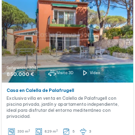
Referencia: 3041
Visita 3D
Vídeo
850.000 €
Casa en Calella de Palafrugell
Exclusiva villa en venta en Calella de Palafrugell con
piscina privada, jardín y apartamento independiente,
ideal para disfrutar del entorno mediterráneo con
privacidad.
2
2
330 m
829 m
5
3