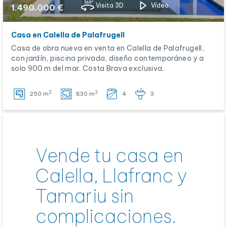
Visita 3D
Vídeo
1.490.000 €
Casa en Calella de Palafrugell
Casa de obra nueva en venta en Calella de Palafrugell,
con jardín, piscina privada, diseño contemporáneo y a
solo 900 m del mar. Costa Brava exclusiva.
2
2
250 m
830 m
4
3
Vende tu casa en
Calella, Llafranc y
Tamariu sin
complicaciones.