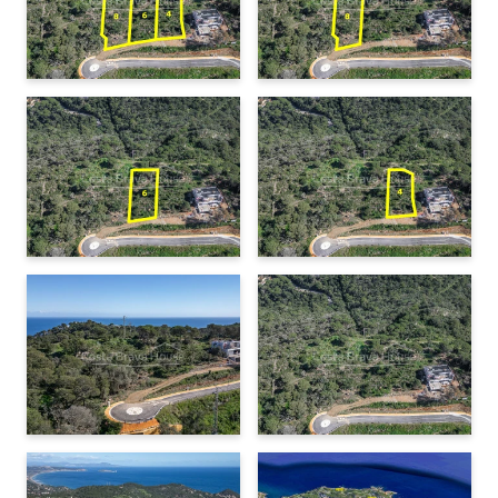
Alçada màxima:
7 metres
Nombre de plantes:
Planta baixa + una
Begur: 3 minuts amb cotxe (1,2 km)
Façana mínima del terreny:
14 metres
Platja de Sa Tuna: 10 minuts (4 km)
Separació de l’habitatge des del carrer:
5 metres
Platja de Sa Riera: 10 minuts (4 km)
Platja d'Aiguablava: 10 minuts (5,5 km)
Separació de l’habitatge als límits laterals i del
Palafrugell: 15 minuts (10 km)
fons:
3 metres
Girona: 55 minuts (60 km)
Gràcies al
pendent natural del terreny
, és possible projectar
Barcelona: 1 hora 25 minuts (123 km)
un habitatge esglaonat amb terrasses i grans finestrals que
Frontera amb França: 1 hora 20 minuts (88 km)
maximitzin l’entrada de llum i la connexió amb el paisatge.
Serveis i infraestructures
La parcel·la es troba en una urbanització amb
accés asfaltat
i
disposa de connexió als
serveis bàsics
, com aigua, llum i
clavegueram. La zona ja compta amb
habitatges de nova
construcció
, fet que garanteix un entorn consolidat i ben
mantingut.
Ubicació i entorn