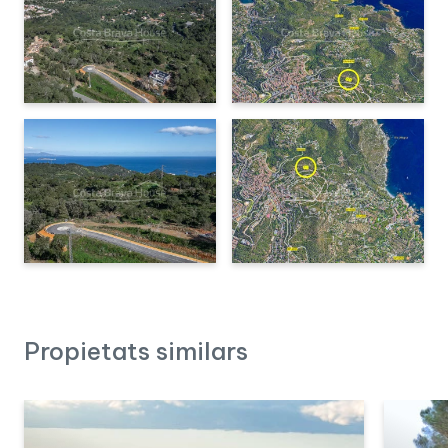
La ubicació d’aquesta parcel·la és ideal per a aquells que
busquen
tranquil·litat
sense renunciar a la proximitat del
centre de Begur
, amb la seva oferta de comerços,
restaurants i serveis. Les millors platges de la Costa Brava, com
Sa Riera, Sa Tuna i Aiguablava, es troben a menys de 10
minuts amb cotxe
.
A més, en un radi de
15-20 minuts
hi ha
camps de golf, ports
esportius i rutes de senderisme
que recorren el massís de
Begur i el litoral. La ciutat de
Girona
i el seu aeroport són a
aproximadament
1 hora amb cotxe
, mentre que
Barcelona
es
troba a menys de
dues hores
.
Si busques un terreny per construir una casa a mida en un entorn
privilegiat de la Costa Brava,
contacta’ns per a més
informació i visites.
Propietats similars