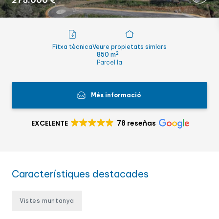
275.000 €
Fitxa tècnica
Veure propietats simlars
2
850 m
Parcel·la
Més informació
EXCELENTE
78 reseñas
Característiques destacades
Vistes muntanya