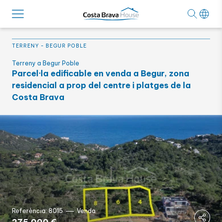
TERRENY
-
BEGUR POBLE
Terreny a Begur Poble
Parcel·la edificable en venda a Begur, zona
residencial a prop del centre i platges de la
Costa Brava
Referència: 8015
Venda