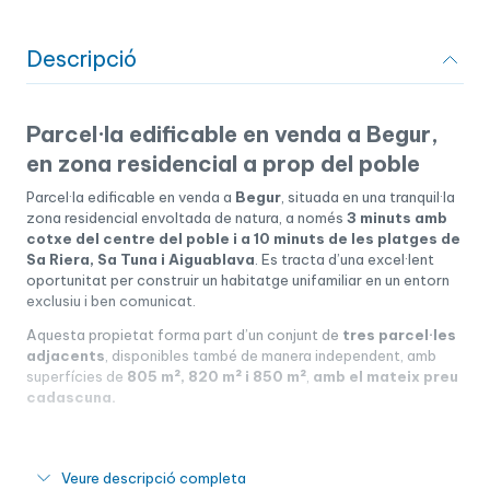
Descripció
Parcel·la edificable en venda a Begur,
en zona residencial a prop del poble
Parcel·la edificable en venda a
Begur
, situada en una tranquil·la
zona residencial envoltada de natura, a només
3 minuts amb
cotxe del centre del poble i a 10 minuts de les platges de
Sa Riera, Sa Tuna i Aiguablava
. Es tracta d’una excel·lent
oportunitat per construir un habitatge unifamiliar en un entorn
exclusiu i ben comunicat.
Aquesta propietat forma part d’un conjunt de
tres parcel·les
adjacents
, disponibles també de manera independent, amb
superfícies de
805 m², 820 m² i 850 m²
,
amb el mateix preu
cadascuna.
Parcel·la amb orientació òptima i
Veure descripció completa