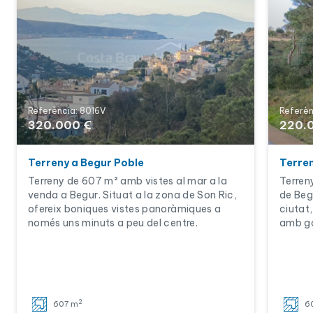
Referència: 8016V
Referèn
320.000 €
220.
Terreny a Begur Poble
Terren
Terreny de 607 m² amb vistes al mar a la
Terren
venda a Begur. Situat a la zona de Son Ric,
de Beg
ofereix boniques vistes panoràmiques a
ciutat,
només uns minuts a peu del centre.
amb ga
2
607 m
6