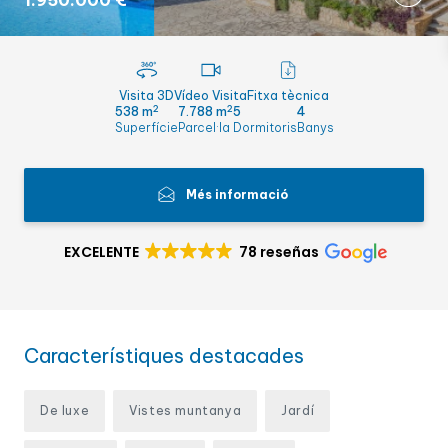
1.950.000 €
Visita 3D
Vídeo Visita
Fitxa tècnica
2
2
538 m
7.788 m
5
4
Superfície
Parcel·la
Dormitoris
Banys
Més informació
EXCELENTE
78 reseñas
Característiques destacades
De luxe
Vistes muntanya
Jardí