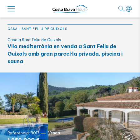
CASA
-
SANT FELIU DE GUIXOLS
Casa a Sant Feliu de Guixols
Vila mediterrània en venda a Sant Feliu de
Guíxols amb gran parcel·la privada, piscina i
sauna
Referència: 3017
Venda