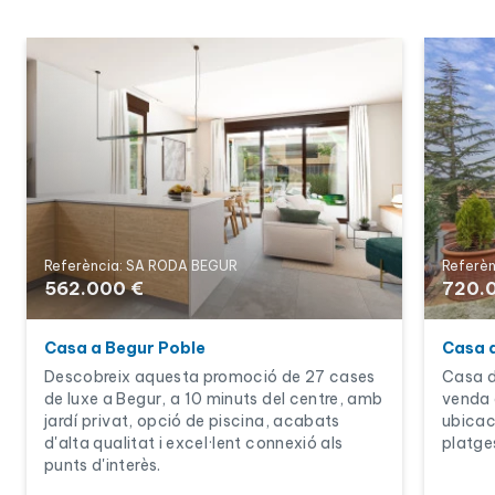
Referència: SA RODA BEGUR
Referèn
562.000 €
720.
Casa a Begur Poble
Casa 
Descobreix aquesta promoció de 27 cases
Casa d
de luxe a Begur, a 10 minuts del centre, amb
venda a
jardí privat, opció de piscina, acabats
ubicaci
d'alta qualitat i excel·lent connexió als
platge
punts d'interès.