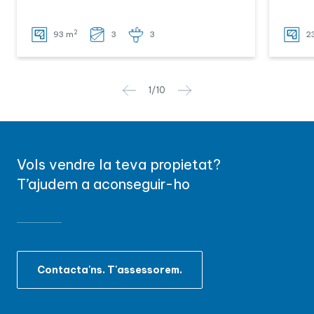
2
93 m
3
3
2
1
/
10
Vols vendre la teva propietat?
T’ajudem a aconseguir-ho
Contacta'ns. T'assessorem.