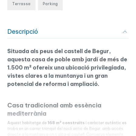
Terrassa
Parking
Descripció
Situada als peus del castell de Begur,
aquesta casa de poble amb jardí de més de
1.500 m² ofereix una ubicació privilegiada,
vistes clares a la muntanya i un gran
potencial de reforma i ampliació.
Casa tradicional amb essència
mediterrània
Aquest habitatge de
168 m² construïts
i caràcter autèntic es
troba en un carrer tranquil del nucli antic de Begur, amb accés
directe a la muntanya on s’alça el castell. Conserva elements