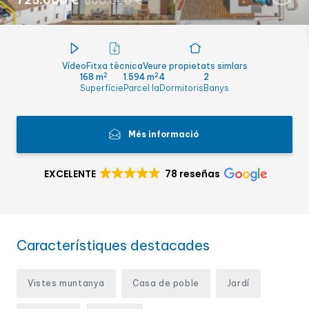
725.000 €
800.000 €
Vídeo
Fitxa tècnica
Veure propietats simlars
2
2
168 m
1.594 m
4
2
Superfície
Parcel·la
Dormitoris
Banys
Més informació
EXCELENTE
78 reseñas
Característiques destacades
Vistes muntanya
Casa de poble
Jardí