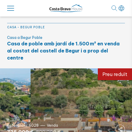
CASA
-
BEGUR POBLE
Casa a Begur Poble
Casa de poble amb jardí de 1.500 m² en venda
al costat del castell de Begur i a prop del
centre
Preu reduït
Referència: 6028
Venda