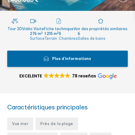
1.400.000 €
Tour 3D
Vidéo Visite
Fiche technique
Voir des propriétés similaires
2
2
276 m
1.215 m
5
6
Surface
Terrain
Chambres
Salles de bains
Plus d'informations
EXCELENTE
78 reseñas
Caractéristiques principales
Vue mer
Près de la plage