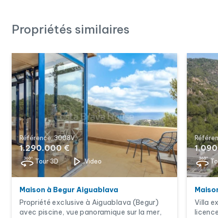
Propriétés similaires
Référence: 3008V
Référen
1.290.000 €
1.090
Tour 3D
Video
To
Maison à Begur Aiguablava
Maiso
Propriété exclusive à Aiguablava (Begur)
Villa 
avec piscine, vue panoramique sur la mer,
licenc