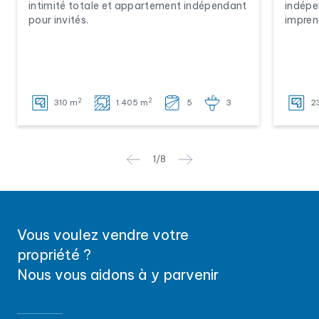
intimité totale et appartement indépendant
indépe
pour invités.
imprena
2
2
310 m
1.405 m
5
3
2
1
/
8
Vous voulez vendre votre
propriété ?
Nous vous aidons à y parvenir