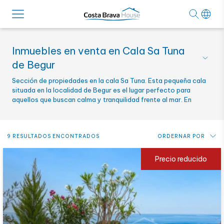
Inmuebles en venta en Cala Sa Tuna
de Begur
Sección de propiedades en la cala Sa Tuna. Esta pequeña cala
situada en la localidad de Begur es el lugar perfecto para
aquellos que buscan calma y tranquilidad frente al mar. En
Costa Brava House contamos con apartamentos, casas y
terrenos con vistas a esta maravillosa cala del Baix Empordà.
9 RESULTADOS ENCONTRADOS
ORDERNAR POR
Precio: de más bajo a más alto
Precio reducido
Precio: de más alto a más bajo
Novedades
Alfabético por referencia