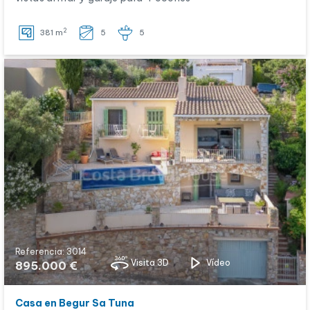
2
381 m
5
5
Referencia: 3014
Visita 3D
Vídeo
895.000 €
Casa en Begur Sa Tuna