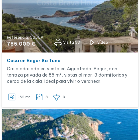
Referencia: 3060V
Visita 3D
Vídeo
785.000 €
Casa en Begur Sa Tuna
Casa adosada en venta en Aiguafreda, Begur, con
terraza privada de 85 m², vistas al mar, 3 dormitorios y
cerca de la cala, ideal para vivir o veranear.
2
162 m
3
3