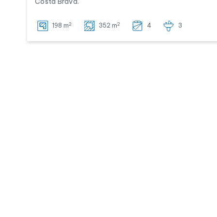
Costa Brava.
2
2
198 m
352 m
4
3