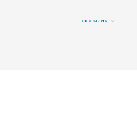
ORDENAR PER
Preu: de més baix a més alt
Preu: de més alt a més baix
Novetats
Alfabètic per referència