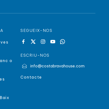
VA
SEGUEIX-NOS
eves
ESCRIU-NOS
ranc o
info@costabravahouse.com
Contacte
ves
 Baix