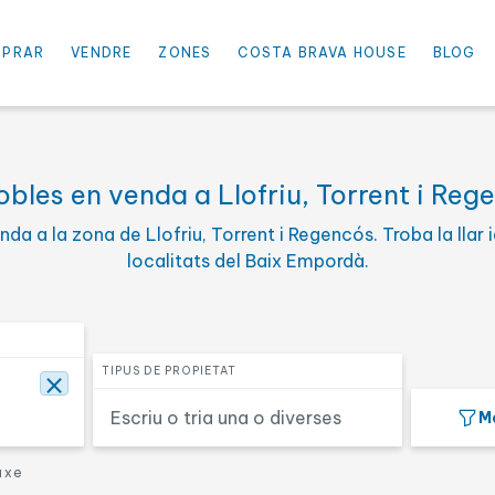
×
⨯
PRAR
VENDRE
ZONES
COSTA BRAVA HOUSE
BLOG
Selecciona el preu màxim
PREU FINS
bles en venda a Llofriu, Torrent i Reg
da a la zona de Llofriu, Torrent i Regencós. Troba la llar
'habitacions
Selecciona una o més super
SUPERFÍCIE
localitats del Baix Empordà.
Cercar
Seleccionar tipologia de propietat
S
TIPUS DE PROPIETAT
⨯
Mé
1ª línia mar
De luxe
uxe
Hotel