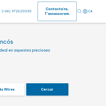
Contacta'ns.
(+34) 972620030
CA
T'assessorem.
encós
 ideal en aquestes precioses
fícies
s filtres
Cercar