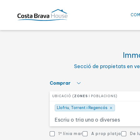
Llofriu, Torrent i Regencós
COM
Selecciona el preu mínim
PREU DES DE
Immo
Secció de propietats en ven
Seleccioneu el nombre d
DORMITORIS
Selecciona què t'interessa
Comprar
Selecciona una o més zones
UBICACIÓ (
ZONES
I POBLACIONS)
Altres característiques
ALTRES CARACTERÍSTIQUE
×
Llofriu, Torrent i Regencós
Vistes al mar
A prop platja
1ª línia mar
A prop platja
De l
Altres característiques
Casa de poble