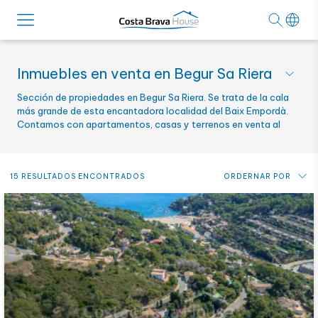
Inmuebles en venta en Begur Sa Riera
Sección de propiedades en Begur Sa Riera. Se trata de la cala
más grande de esta encantadora localidad del Baix Empordà.
Contamos con apartamentos, casas y terrenos en venta al
lado de esta preciosa cala de la Costa Brava.
15 RESULTADOS ENCONTRADOS
ORDERNAR POR
Precio: de más bajo a más alto
Precio: de más alto a más bajo
Novedades
Alfabético por referencia