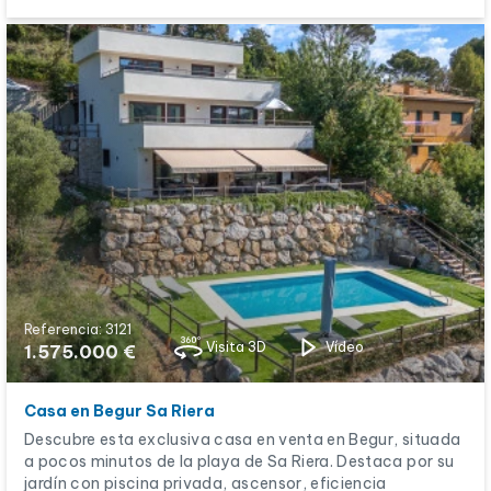
Referencia: 3121
Visita 3D
Vídeo
1.575.000 €
Casa en Begur Sa Riera
Descubre esta exclusiva casa en venta en Begur, situada
a pocos minutos de la playa de Sa Riera. Destaca por su
jardín con piscina privada, ascensor, eficiencia