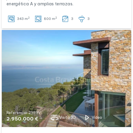
energética A y amplias terrazas.
2
2
343 m
800 m
3
3
Referencia: 2989V
Visita 3D
Vídeo
2.950.000 €