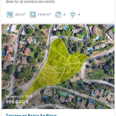
directo al camino de ronda.
2
2
251 m
1.849 m
6
4
Referencia: 8014
995.000 €
Terreno en Begur Sa Riera