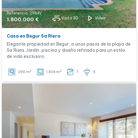
Referencia: 2984V
Visita 3D
Vídeo
1.800.000 €
Casa en Begur Sa Riera
Elegante propiedad en Begur, a unos pasos de la playa de
Sa Riera. Jardín, piscina y diseño refinado para un estilo
de vida exclusivo.
2
2
290 m
1.304 m
7
5