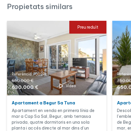
Propietats similars
Preu reduït
Referència: 7002PL
Referèn
650.000 €
750.0
Vídeo
630.000 €
650.
Apartament a Begur Sa Tuna
Apart
Apartament en venda en primera línia de
Descob
mar a Cap Sa Sal, Begur, amb terrassa
l'embl
privada, quatre dormitoris en una sola
de Begu
planta i accés directe al mar dins d’un
mar, e