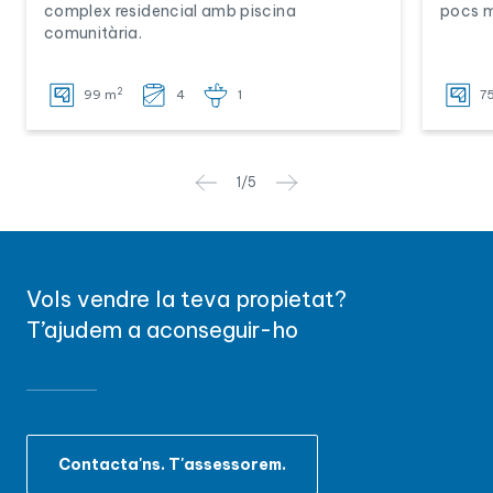
complex residencial amb piscina
pocs m
comunitària.
2
99 m
4
1
7
1
/
5
Vols vendre la teva propietat?
T’ajudem a aconseguir-ho
Contacta'ns. T'assessorem.