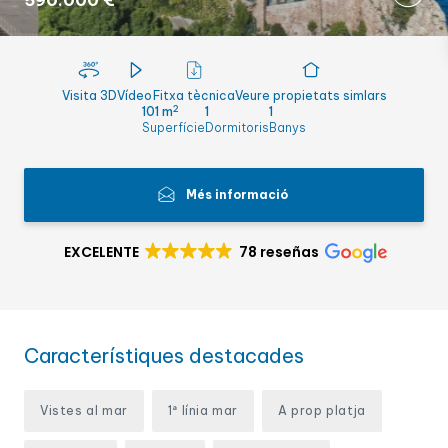
590.000 €
Visita 3D
Vídeo
Fitxa tècnica
Veure propietats simlars
2
101 m
1
1
Superfície
Dormitoris
Banys
Més informació
EXCELENTE
78 reseñas
Característiques destacades
Vistes al mar
1ª línia mar
A prop platja