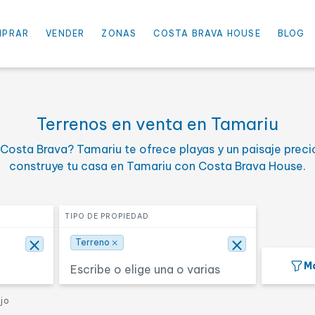
×
×
⨯
iu
Terreno
MPRAR
VENDER
ZONAS
COSTA BRAVA HOUSE
BLOG
nimo
Selecciona el percio máxim
PRECIO HASTA
Terrenos en venta en Tamariu
 Costa Brava? Tamariu te ofrece playas y un paisaje prec
 habitaciones
Selecciona una o más super
SUPERFICIE
construye tu casa en Tamariu con Costa Brava House.
Buscar
Seleccionar tipo de propiedad
TIPO DE PROPIEDAD
×
⨯
⨯
Terreno
Má
1ª línea mar
De lujo
ujo
Hotel