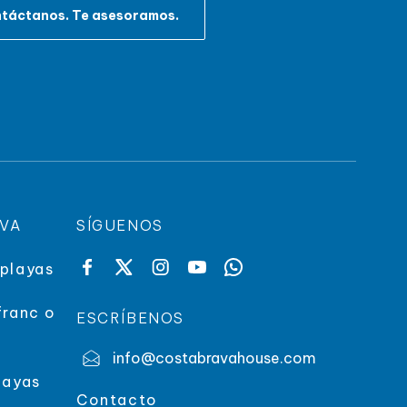
táctanos. Te asesoramos.
AVA
SÍGUENOS
 playas
franc o
ESCRÍBENOS
info@costabravahouse.com
layas
Contacto