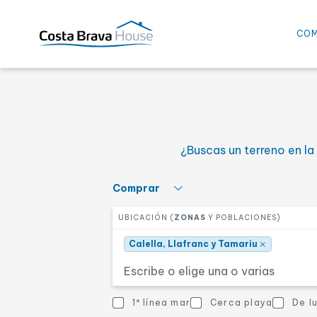
Calella, Llafranc y Tamar
CO
Selecciona el precio mí
PRECIO DESDE
¿Buscas un terreno en la
Selecciona el número de
DORMITORIOS
Selecciona qué quieres hacer
Comprar
Selecciona una o más zonas
UBICACIÓN (
ZONAS
Y POBLACIONES)
Otras características
OTRAS CARACTERÍSTICAS
×
Calella, Llafranc y Tamariu
Vistas mar
Cerca playa
1ª línea mar
Cerca playa
De l
Otras características
Casa de pueblo