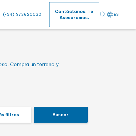
⨯
Contáctanos. Te
(+34) 972620030
ES
Asesoramos.
o
ioso. Compra un terreno y
fícies
s filtros
Buscar