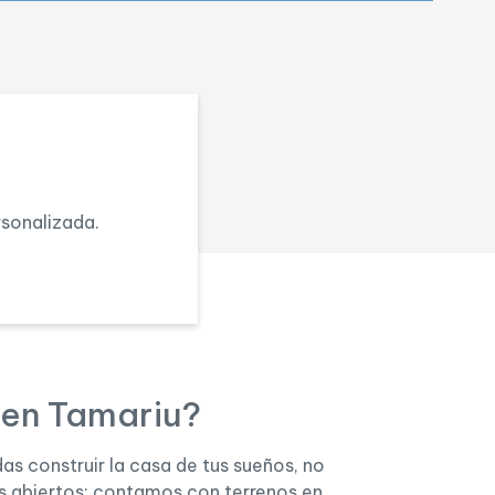
rsonalizada.
 en Tamariu?
s construir la casa de tus sueños, no
s abiertos: contamos con terrenos en