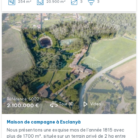
2
2
254 m
20.900 m
3
3
Référence: 6002
Tour 3D
Video
2.100.000 €
Maison de campagne à Esclanyà
Nous présentons une exquise mas de l'année 1815 avec
plus de 1700 m², située sur un terrain privé de 2 ha entre