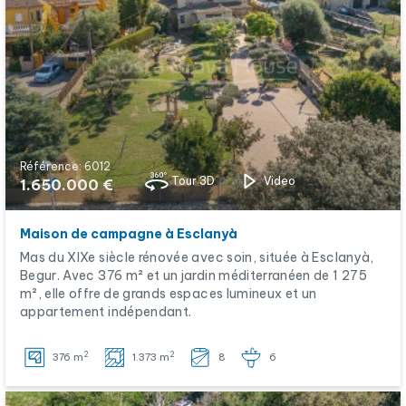
Référence: 6012
Tour 3D
Video
1.650.000 €
Maison de campagne à Esclanyà
Mas du XIXe siècle rénovée avec soin, située à Esclanyà,
Begur. Avec 376 m² et un jardin méditerranéen de 1 275
m², elle offre de grands espaces lumineux et un
appartement indépendant.
2
2
376 m
1.373 m
8
6