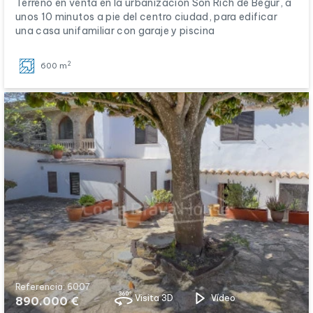
Terreno en venta en la urbanización Son Rich de Begur, a
unos 10 minutos a pie del centro ciudad, para edificar
una casa unifamiliar con garaje y piscina
2
600 m
Referencia: 6007
Visita 3D
Vídeo
890.000 €