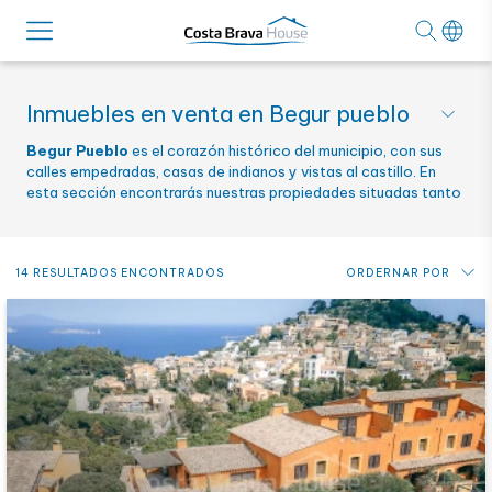
Inmuebles en venta en Begur pueblo
Begur Pueblo
es el corazón histórico del municipio, con sus
calles empedradas, casas de indianos y vistas al castillo. En
esta sección encontrarás nuestras propiedades situadas tanto
en el encantador núcleo antiguo como en zonas residenciales
muy próximas, ideales para disfrutar de la vida de pueblo cerca
de las mejores playas de la Costa Brava.
14 RESULTADOS ENCONTRADOS
ORDERNAR POR
Precio: de más bajo a más alto
Precio: de más alto a más bajo
Novedades
Alfabético por referencia