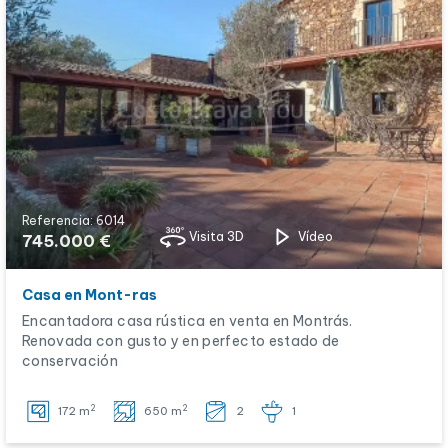
Referencia: 6014
Visita 3D
Vídeo
745.000 €
Casa en Mont-ras
Encantadora casa rústica en venta en Montrás.
Renovada con gusto y en perfecto estado de
conservación
2
2
172 m
650 m
2
1