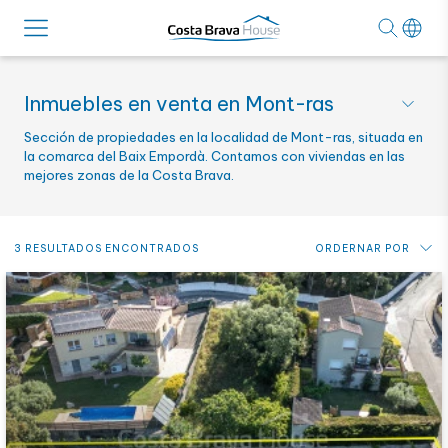
Inmuebles en venta en Mont-ras
Sección de propiedades en la localidad de Mont-ras, situada en
la comarca del Baix Empordà. Contamos con viviendas en las
mejores zonas de la Costa Brava.
3 RESULTADOS ENCONTRADOS
ORDERNAR POR
Precio: de más bajo a más alto
Precio: de más alto a más bajo
Novedades
Alfabético por referencia