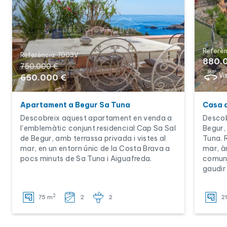
Referèn
Referència: 7003V
880.
750.000 €
Vi
650.000 €
Apartament a Begur Sa Tuna
Casa 
Descobreix aquest apartament en venda a
Descob
l'emblemàtic conjunt residencial Cap Sa Sal
Begur,
de Begur, amb terrassa privada i vistes al
Tuna. 
mar, en un entorn únic de la Costa Brava a
mar, àm
pocs minuts de Sa Tuna i Aiguafreda.
comuni
gaudir
2
75 m
2
2
2