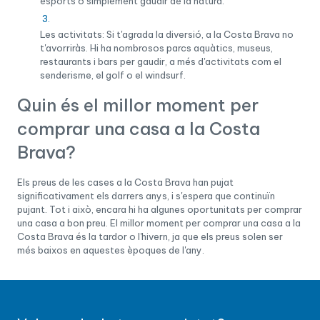
esports o simplement gaudir de la natura.
Les activitats: Si t'agrada la diversió, a la Costa Brava no
t'avorriràs. Hi ha nombrosos parcs aquàtics, museus,
restaurants i bars per gaudir, a més d'activitats com el
senderisme, el golf o el windsurf.
Quin és el millor moment per
comprar una casa a la Costa
Brava?
Els preus de les cases a la Costa Brava han pujat
significativament els darrers anys, i s'espera que continuïn
pujant. Tot i això, encara hi ha algunes oportunitats per comprar
una casa a bon preu. El millor moment per comprar una casa a la
Costa Brava és la tardor o l'hivern, ja que els preus solen ser
més baixos en aquestes èpoques de l'any.