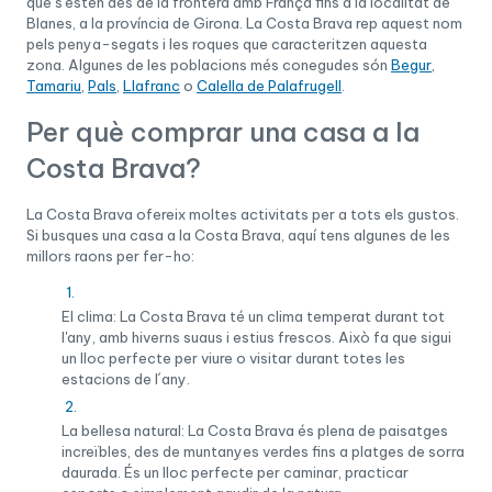
que s'estén des de la frontera amb França fins a la localitat de
Blanes, a la província de Girona. La Costa Brava rep aquest nom
pels penya-segats i les roques que caracteritzen aquesta
zona. Algunes de les poblacions més conegudes són
Begur
,
Tamariu
,
Pals
,
Llafranc
o
Calella de Palafrugell
.
Per què comprar una casa a la
Costa Brava?
La Costa Brava ofereix moltes activitats per a tots els gustos.
Si busques una casa a la Costa Brava, aquí tens algunes de les
millors raons per fer-ho:
El clima: La Costa Brava té un clima temperat durant tot
l'any, amb hiverns suaus i estius frescos. Això fa que sigui
un lloc perfecte per viure o visitar durant totes les
estacions de l´any.
La bellesa natural: La Costa Brava és plena de paisatges
increïbles, des de muntanyes verdes fins a platges de sorra
daurada. És un lloc perfecte per caminar, practicar