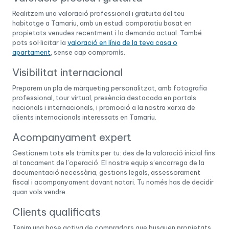
Realitzem una valoració professional i gratuïta del teu
habitatge a Tamariu, amb un estudi comparatiu basat en
propietats venudes recentment i la demanda actual. També
pots sol·licitar la
valoració en línia de la teva casa o
apartament
, sense cap compromís.
Visibilitat internacional
Preparem un pla de màrqueting personalitzat, amb fotografia
professional, tour virtual, presència destacada en portals
nacionals i internacionals, i promoció a la nostra xarxa de
clients internacionals interessats en Tamariu.
Acompanyament expert
Gestionem tots els tràmits per tu: des de la valoració inicial fins
al tancament de l’operació. El nostre equip s’encarrega de la
documentació necessària, gestions legals, assessorament
fiscal i acompanyament davant notari. Tu només has de decidir
quan vols vendre.
Clients qualificats
Tenim una base activa de compradors que busquen propietats