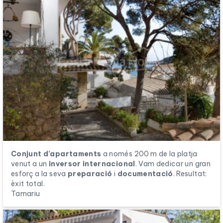
Conjunt d’apartaments
a només 200 m de la platja
venut a un
inversor internacional
. Vam dedicar un gran
esforç a la seva
preparació
i
documentació
. Resultat:
èxit total.
Tamariu