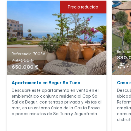
Precio reducido
Referen
Referencia: 7003V
880.
750.000 €
Vi
650.000 €
Apartamento en Begur Sa Tuna
Casa 
Descubre este apartamento en venta en el
Descub
emblemático conjunto residencial Cap Sa
ubicad
Sal de Begur, con terraza privada y vistas al
Reform
mar, en un entorno único de la Costa Brava
amplias
a pocos minutos de Sa Tuna y Aiguafreda.
comuni
disfru