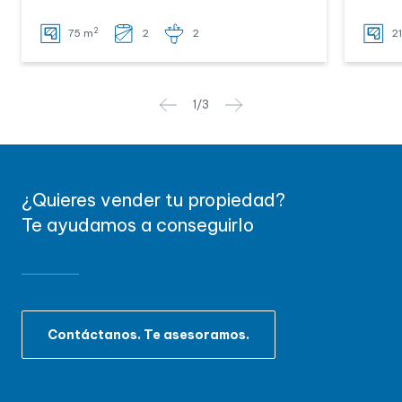
2
75 m
2
2
2
1
/
3
¿Quieres vender tu propiedad?
Te ayudamos a conseguirlo
Contáctanos. Te asesoramos.